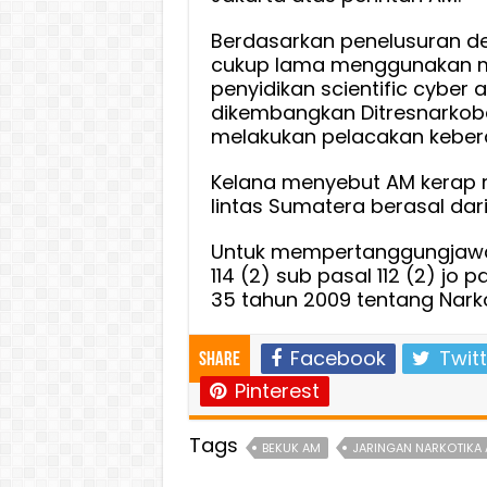
Berdasarkan penelusuran d
cukup lama menggunakan 
penyidikan scientific cyber a
dikembangkan Ditresnarkoba P
melakukan pelacakan kebera
Kelana menyebut AM kerap m
lintas Sumatera berasal dar
Untuk mempertanggungjawa
114 (2) sub pasal 112 (2) jo
35 tahun 2009 tentang Narko
Facebook
Twitt
Share
Pinterest
Tags
BEKUK AM
JARINGAN NARKOTIKA