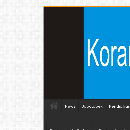
News
Jabotabek
Pendidika