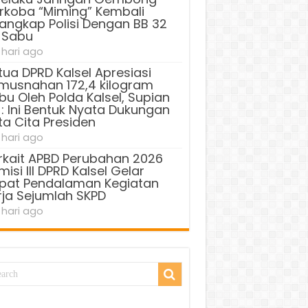
rkoba “Miming” Kembali
tangkap Polisi Dengan BB 32
 Sabu
 hari ago
tua DPRD Kalsel Apresiasi
musnahan 172,4 kilogram
bu Oleh Polda Kalsel, Supian
 : Ini Bentuk Nyata Dukungan
ta Cita Presiden
 hari ago
rkait APBD Perubahan 2026
isi III DPRD Kalsel Gelar
pat Pendalaman Kegiatan
rja Sejumlah SKPD
 hari ago