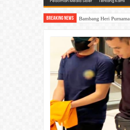
Pedoman Media Siber
Tentang Kami
Breaking News
Bambang Heri Purnama B