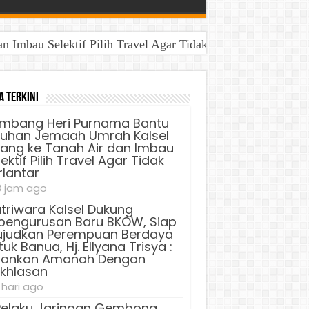
Imbau Selektif Pilih Travel Agar Tidak Terlantar
a Terkini
mbang Heri Purnama Bantu
luhan Jemaah Umrah Kalsel
lang ke Tanah Air dan Imbau
ektif Pilih Travel Agar Tidak
rlantar
3 jam ago
triwara Kalsel Dukung
pengurusan Baru BKOW, Siap
judkan Perempuan Berdaya
uk Banua, Hj. Ellyana Trisya :
lankan Amanah Dengan
ikhlasan
 hari ago
Pelaku Jaringan Gembong