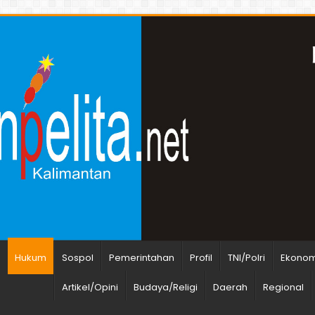
n
Hukum
Sospol
Pemerintahan
Profil
TNI/Polri
Ekonomi
Artikel/Opini
Budaya/Religi
Daerah
Regional