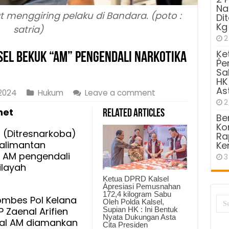
Na
 menggiring pelaku di Bandara. (poto :
Di
Kg
satria)
2
Ķe
sel Bekuk “AM” Pengendali Narkotika
Pe
Sa
HK
As
2024
Hukum
Leave a comment
2
net
Related Articles
Be
Kom
 (Ditresnarkoba)
Ra
Kalimantan
Ke
 AM pengendali
3
ilayah
Ķetua DPRD Kalsel
Apresiasi Pemusnahan
172,4 kilogram Sabu
ombes Pol Kelana
Oleh Polda Kalsel,
Supian HK : Ini Bentuk
P Zaenal Arifien
Nyata Dukungan Asta
ial AM diamankan
Cita Presiden