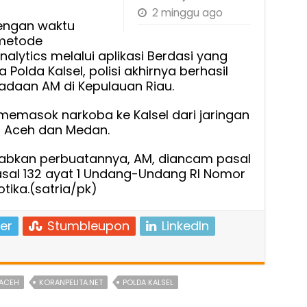
2 minggu ago
engan waktu
metode
nalytics melalui aplikasi Berdasi yang
olda Kalsel, polisi akhirnya berhasil
daan AM di Kepulauan Riau.
emasok narkoba ke Kalsel dari jaringan
i Aceh dan Medan.
bkan perbuatannya, AM, diancam pasal
 pasal 132 ayat 1 Undang-Undang RI Nomor
tika.(satria/pk)
er
Stumbleupon
LinkedIn
 ACEH
KORANPELITA.NET
POLDA KALSEL