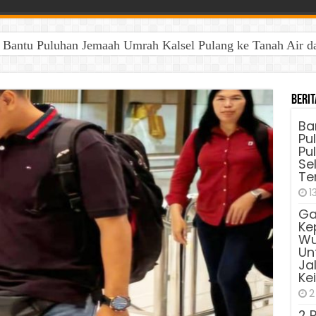
antu Puluhan Jemaah Umrah Kalsel Pulang ke Tanah Air dan 
Berit
Ba
Pu
Pu
Sel
Te
1
Ga
Ke
Wu
Unt
Ja
Ke
2
2 