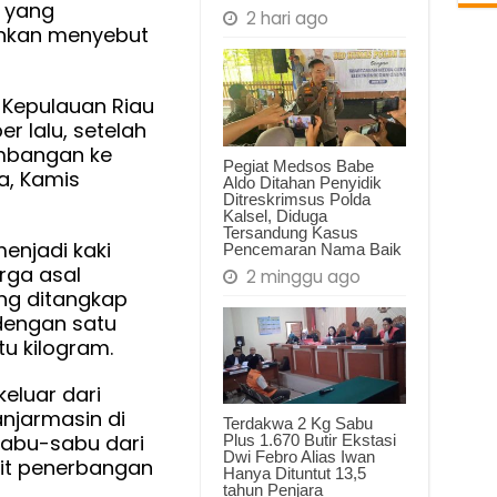
 yang
2 hari ago
ankan menyebut
 Kepulauan Riau
r lalu, setelah
mbangan ke
Pegiat Medsos Babe
a, Kamis
Aldo Ditahan Penyidik
Ditreskrimsus Polda
Kalsel, Diduga
Tersandung Kasus
enjadi kaki
Pencemaran Nama Baik
rga asal
2 minggu ago
ng ditangkap
 dengan satu
u kilogram.
keluar dari
njarmasin di
Terdakwa 2 Kg Sabu
abu-sabu dari
Plus 1.670 Butir Ekstasi
Dwi Febro Alias Iwan
sit penerbangan
Hanya Dituntut 13,5
tahun Penjara