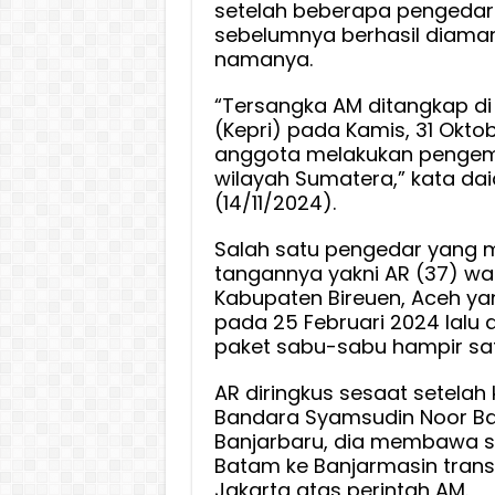
setelah beberapa pengedar
sebelumnya berhasil diam
namanya.
“Tersangka AM ditangkap di
(Kepri) pada Kamis, 31 Oktobe
anggota melakukan penge
wilayah Sumatera,” kata dai
(14/11/2024).
Salah satu pengedar yang m
tangannya yakni AR (37) wa
Kabupaten Bireuen, Aceh ya
pada 25 Februari 2024 lalu
paket sabu-sabu hampir sat
AR diringkus sesaat setelah 
Bandara Syamsudin Noor Ba
Banjarbaru, dia membawa s
Batam ke Banjarmasin tran
Jakarta atas perintah AM.