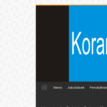
News
Jabotabek
Pendidika