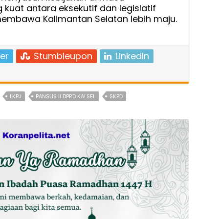
kuat antara eksekutif dan legislatif
 membawa Kalimantan Selatan lebih maju.
er
Stumbleupon
LinkedIn
LKPJ
PANSUS II DPRD KALSEL
SKPD