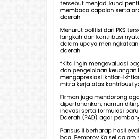
tersebut menjadi kunci pen
membaca capaian serta arah
daerah.
Menurut politisi dari PKS te
langkah dan kontribusi nyata
dalam upaya meningkatkan 
daerah.
“Kita ingin mengevaluasi 
dan pengelolaan keuangan ki
mengapresiasi ikhtiar-ikht
mitra kerja atas kontribusi 
Firman juga mendorong aga
dipertahankan, namun ditin
inovasi serta formulasi ba
Daerah (PAD) agar pembangu
Pansus II berharap hasil eva
bagi Pemprov Kalsel dalam 