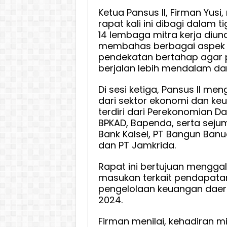
Ketua Pansus II, Firman Yus
rapat kali ini dibagi dalam t
14 lembaga mitra kerja diun
membahas berbagai aspek L
pendekatan bertahap agar
berjalan lebih mendalam dan
Di sesi ketiga, Pansus II me
dari sektor ekonomi dan ke
terdiri dari Perekonomian Da
BPKAD, Bapenda, serta seju
Bank Kalsel, PT Bangun Ban
dan PT Jamkrida.
Rapat ini bertujuan menggal
masukan terkait pendapata
pengelolaan keuangan daer
2024.
Firman menilai, kehadiran m