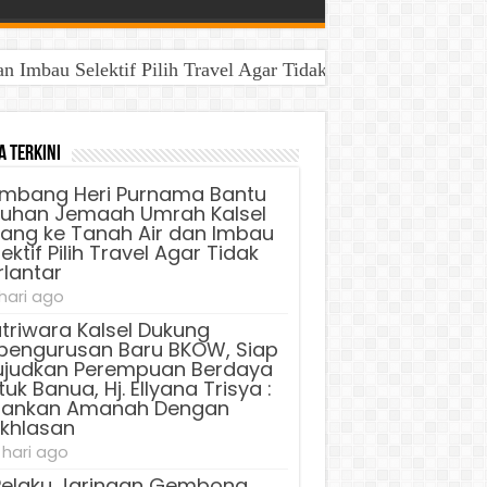
Imbau Selektif Pilih Travel Agar Tidak Terlantar
aya Untuk Banua, Hj. Ellyana Trisya : Jalankan Amanah D
a Terkini
mbang Heri Purnama Bantu
luhan Jemaah Umrah Kalsel
lang ke Tanah Air dan Imbau
ektif Pilih Travel Agar Tidak
rlantar
 hari ago
triwara Kalsel Dukung
pengurusan Baru BKOW, Siap
judkan Perempuan Berdaya
uk Banua, Hj. Ellyana Trisya :
lankan Amanah Dengan
ikhlasan
 hari ago
Pelaku Jaringan Gembong