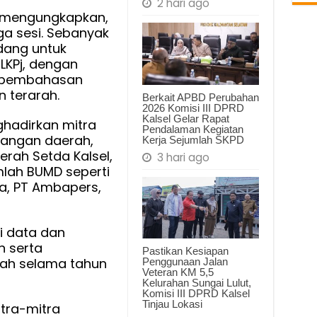
2 hari ago
i, mengungkapkan,
iga sesi. Sebanyak
dang untuk
KPj, dengan
 pembahasan
 terarah.
Berkait APBD Perubahan
2026 Komisi III DPRD
Kalsel Gelar Rapat
nghadirkan mitra
Pendalaman Kegiatan
uangan daerah,
Kerja Sejumlah SKPD
erah Setda Kalsel,
3 hari ago
mlah BUMD seperti
ua, PT Ambapers,
i data dan
n serta
Pastikan Kesiapan
ah selama tahun
Penggunaan Jalan
Veteran KM 5,5
Kelurahan Sungai Lulut,
Komisi III DPRD Kalsel
Tinjau Lokasi
itra-mitra