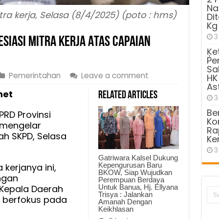
Na
ra kerja, Selasa (8/4/2025) (poto : hms)
Di
Kg
3
esiasi Mitra Kerja Atas Capaian
Ķe
Pe
Sa
Pemerintahan
Leave a comment
HK
As
net
Related Articles
3
Be
PRD Provinsi
Kom
 mengelar
Ra
h SKPD, Selasa
Ke
3
Gatriwara Kalsel Dukung
Kepengurusan Baru
kerjanya ini,
BKOW, Siap Wujudkan
ngan
Perempuan Berdaya
Untuk Banua, Hj. Ellyana
 Kepala Daerah
Trisya : Jalankan
 berfokus pada
Amanah Dengan
Keikhlasan