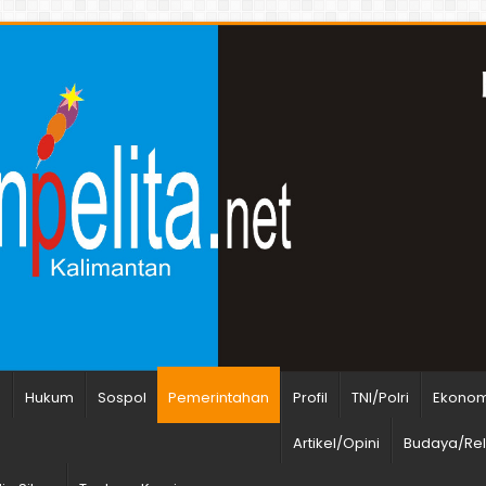
n
Hukum
Sospol
Pemerintahan
Profil
TNI/Polri
Ekonomi
Artikel/Opini
Budaya/Rel