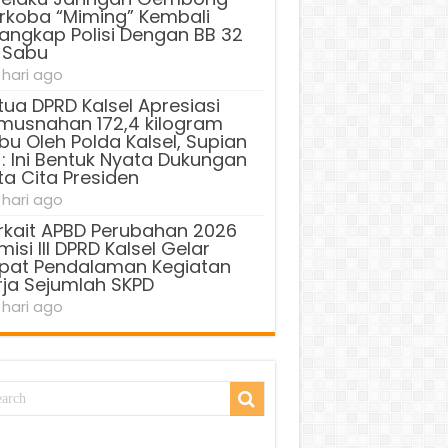
rkoba “Miming” Kembali
tangkap Polisi Dengan BB 32
 Sabu
 hari ago
tua DPRD Kalsel Apresiasi
musnahan 172,4 kilogram
bu Oleh Polda Kalsel, Supian
 : Ini Bentuk Nyata Dukungan
ta Cita Presiden
 hari ago
rkait APBD Perubahan 2026
isi III DPRD Kalsel Gelar
pat Pendalaman Kegiatan
rja Sejumlah SKPD
 hari ago