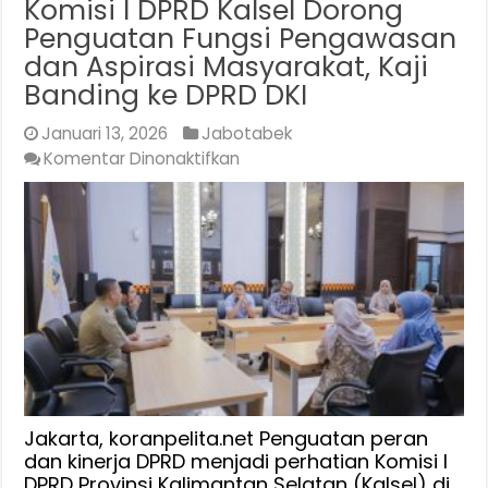
Komisi I DPRD Kalsel Dorong
Penguatan Fungsi Pengawasan
dan Aspirasi Masyarakat, Kaji
Banding ke DPRD DKI
Januari 13, 2026
Jabotabek
pada
Komentar Dinonaktifkan
Komisi
I
DPRD
Kalsel
Dorong
Penguatan
Fungsi
Pengawasan
dan
Aspirasi
Masyarakat,
Jakarta, koranpelita.net Penguatan peran
Kaji
dan kinerja DPRD menjadi perhatian Komisi I
DPRD Provinsi Kalimantan Selatan (Kalsel) di
Banding