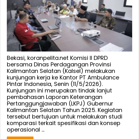
Pintar
Indonesia,
Komisi
II
DPRD
Kalsel
Pelajari
Mobil
Bekasi, koranpelita.net Komisi II DPRD
Toko
bersama Dinas Perdagangan Provinsi
Kalimantan Selatan (Kalsel) melakukan
Keliling
kunjungan kerja ke Kantor PT Ambulance
Pintar Indonesia, Senin (11/5/2026).
Kunjungan ini merupakan tindak lanjut
pembahasan Laporan Keterangan
Pertanggungjawaban (LKPJ) Gubernur
Kalimantan Selatan Tahun 2025. Kegiatan
tersebut bertujuan untuk melakukan studi
komparasi terkait spesifikasi dan konsep
operasional …