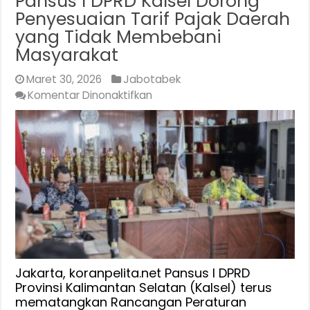
Pansus I DPRD Kalsel Dorong
Penyesuaian Tarif Pajak Daerah
yang Tidak Membebani
Masyarakat
Maret 30, 2026
Jabotabek
pada
Komentar Dinonaktifkan
Pansus
I
DPRD
Kalsel
Dorong
Penyesuaian
Tarif
Pajak
Daerah
yang
Tidak
Jakarta, koranpelita.net Pansus I DPRD
Membebani
Provinsi Kalimantan Selatan (Kalsel) terus
mematangkan Rancangan Peraturan
Masyarakat