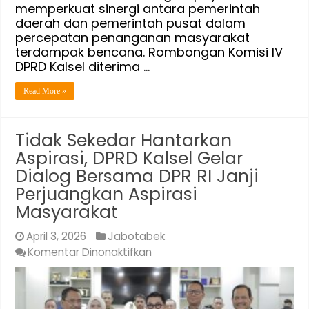
memperkuat sinergi antara pemerintah
Kepala
daerah dan pemerintah pusat dalam
Daerah
percepatan penanganan masyarakat
dan
terdampak bencana. Rombongan Komisi IV
Diajukan
DPRD Kalsel diterima …
ke
Read More »
Kemensos
RI
Tidak Sekedar Hantarkan
Aspirasi, DPRD Kalsel Gelar
Dialog Bersama DPR RI Janji
Perjuangkan Aspirasi
Masyarakat
April 3, 2026
Jabotabek
pada
Komentar Dinonaktifkan
Tidak
Sekedar
Hantarkan