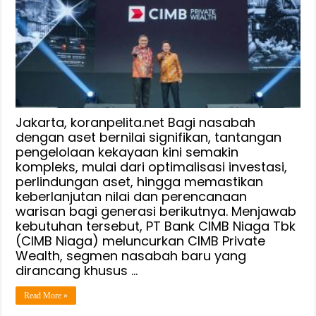
CIMB
Private
Wealth,
Standar
Baru
dalam
Pengelolaan
Kekayaan
Jakarta, koranpelita.net Bagi nasabah
Bagi
dengan aset bernilai signifikan, tantangan
pengelolaan kekayaan kini semakin
Nasabah
kompleks, mulai dari optimalisasi investasi,
HNWI
perlindungan aset, hingga memastikan
keberlanjutan nilai dan perencanaan
warisan bagi generasi berikutnya. Menjawab
kebutuhan tersebut, PT Bank CIMB Niaga Tbk
(CIMB Niaga) meluncurkan CIMB Private
Wealth, segmen nasabah baru yang
dirancang khusus …
Read More »