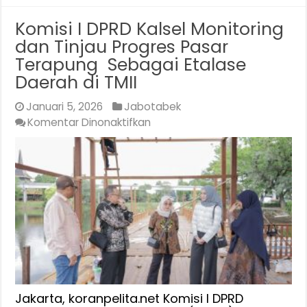
Komisi I DPRD Kalsel Monitoring
dan Tinjau Progres Pasar
Terapung Sebagai Etalase
Daerah di TMII
Januari 5, 2026
Jabotabek
pada
Komentar Dinonaktifkan
Komisi
I
DPRD
Kalsel
Monitoring
dan
Tinjau
Progres
Pasar
Terapung
Sebagai
Jakarta, koranpelita.net Komisi I DPRD