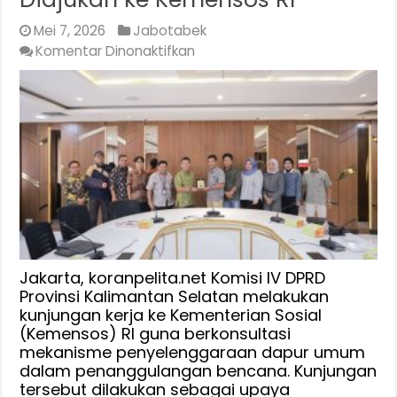
Mei 7, 2026
Jabotabek
pada
Komentar Dinonaktifkan
Komisi
IV
DPRD
Kalsel
ke
Jakarta
Bahas
Dapur
Umum
Penanggulangan
Bencana,
Jakarta, koranpelita.net Komisi IV DPRD
Bambang
Provinsi Kalimantan Selatan melakukan
kunjungan kerja ke Kementerian Sosial
:
(Kemensos) RI guna berkonsultasi
SK
mekanisme penyelenggaraan dapur umum
Tanggap
dalam penanggulangan bencana. Kunjungan
Darurat
tersebut dilakukan sebagai upaya
Dikeluarkan