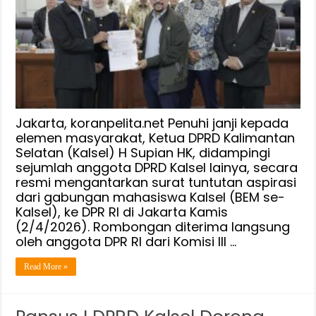
Aspirasi,
DPRD
Kalsel
Gelar
Dialog
Bersama
DPR
RI
Jakarta, koranpelita.net Penuhi janji kepada
Janji
elemen masyarakat, Ketua DPRD Kalimantan
Selatan (Kalsel) H Supian HK, didampingi
Perjuangkan
sejumlah anggota DPRD Kalsel lainya, secara
Aspirasi
resmi mengantarkan surat tuntutan aspirasi
Masyarakat
dari gabungan mahasiswa Kalsel (BEM se-
Kalsel), ke DPR RI di Jakarta Kamis
(2/4/2026). Rombongan diterima langsung
oleh anggota DPR RI dari Komisi III …
Read More »