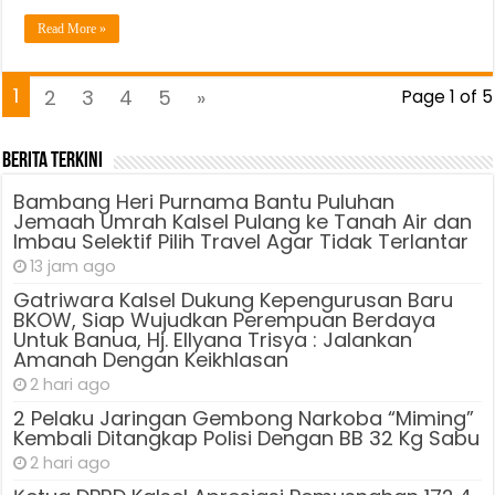
Read More »
1
2
3
4
5
»
Page 1 of 5
Berita Terkini
Bambang Heri Purnama Bantu Puluhan
Jemaah Umrah Kalsel Pulang ke Tanah Air dan
Imbau Selektif Pilih Travel Agar Tidak Terlantar
13 jam ago
Gatriwara Kalsel Dukung Kepengurusan Baru
BKOW, Siap Wujudkan Perempuan Berdaya
Untuk Banua, Hj. Ellyana Trisya : Jalankan
Amanah Dengan Keikhlasan
2 hari ago
2 Pelaku Jaringan Gembong Narkoba “Miming”
Kembali Ditangkap Polisi Dengan BB 32 Kg Sabu
2 hari ago