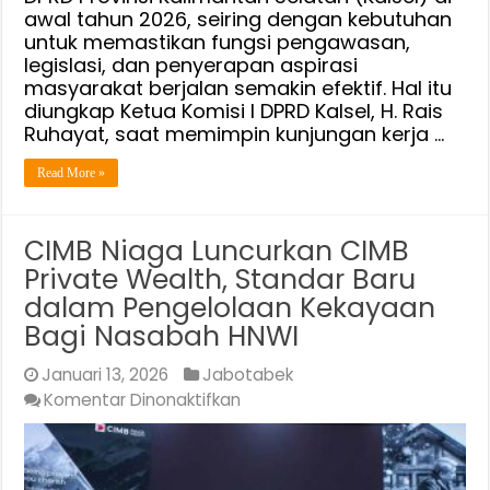
awal tahun 2026, seiring dengan kebutuhan
ke
untuk memastikan fungsi pengawasan,
DPRD
legislasi, dan penyerapan aspirasi
DKI
masyarakat berjalan semakin efektif. Hal itu
diungkap Ketua Komisi I DPRD Kalsel, H. Rais
Ruhayat, saat memimpin kunjungan kerja …
Read More »
CIMB Niaga Luncurkan CIMB
Private Wealth, Standar Baru
dalam Pengelolaan Kekayaan
Bagi Nasabah HNWI
Januari 13, 2026
Jabotabek
pada
Komentar Dinonaktifkan
CIMB
Niaga
Luncurkan