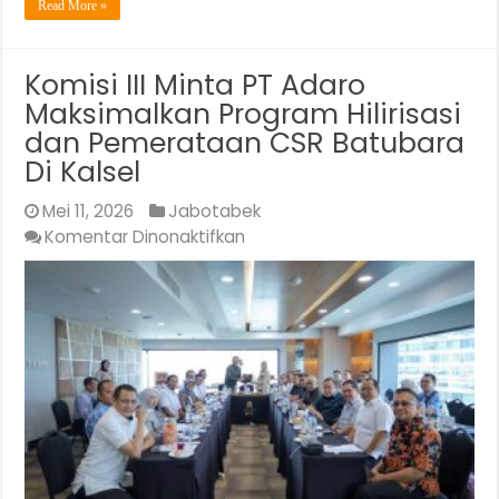
Read More »
Komisi III Minta PT Adaro
Maksimalkan Program Hilirisasi
dan Pemerataan CSR Batubara
Di Kalsel
Mei 11, 2026
Jabotabek
pada
Komentar Dinonaktifkan
Komisi
III
Minta
PT
Adaro
Maksimalkan
Program
Hilirisasi
dan
Pemerataan