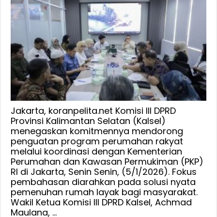
Penguatan
Program
Perumahan
Rakyat,
Komisi
III
DPRD
Kalsel
Konsul
Ke
Jakarta, koranpelita.net Komisi III DPRD
Kemen
Provinsi Kalimantan Selatan (Kalsel)
menegaskan komitmennya mendorong
PKP
penguatan program perumahan rakyat
RI
melalui koordinasi dengan Kementerian
Perumahan dan Kawasan Permukiman (PKP)
RI di Jakarta, Senin Senin, (5/1/2026). Fokus
pembahasan diarahkan pada solusi nyata
pemenuhan rumah layak bagi masyarakat.
Wakil Ketua Komisi III DPRD Kalsel, Achmad
Maulana, …