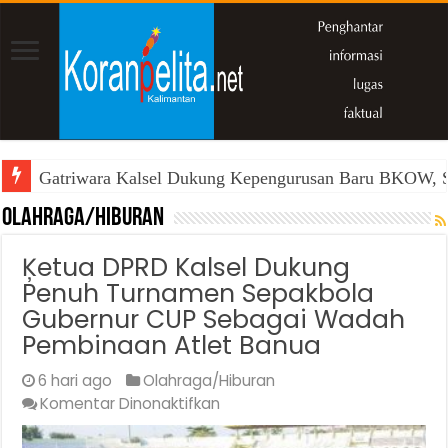
2 Pelaku Jaringan Gembong Narkoba “Miming” Kembal
Olahraga/Hiburan
Ķetua DPRD Kalsel Dukung
Penuh Turnamen Sepakbola
Gubernur CUP Sebagai Wadah
Pembinaan Atlet Banua
6 hari ago
Olahraga/Hiburan
pada
Komentar Dinonaktifkan
Ķetua