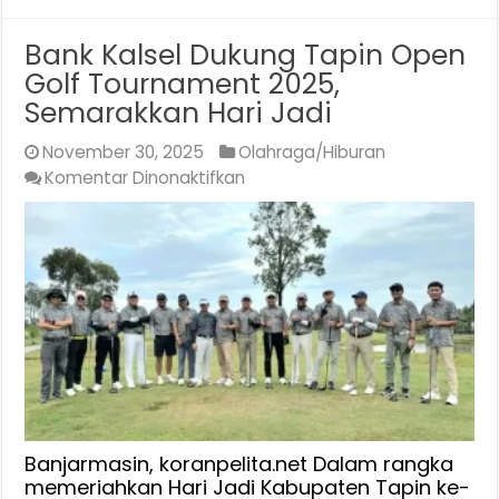
Bank Kalsel Dukung Tapin Open
Golf Tournament 2025,
Semarakkan Hari Jadi
November 30, 2025
Olahraga/Hiburan
pada
Komentar Dinonaktifkan
Bank
Kalsel
Dukung
Tapin
Open
Golf
Tournament
2025,
Semarakkan
Hari
Jadi
Banjarmasin, koranpelita.net Dalam rangka
memeriahkan Hari Jadi Kabupaten Tapin ke-