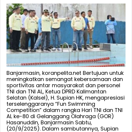
Tingkatkan
Kebersamaan
dan
Lahir
Bibit
Perenang
Baru,
Supian
HK
Apresiasi
Gelaran
Banjarmasin, koranpelita.net Bertujuan untuk
Fun
meningkatkan semangat kebersamaan dan
sportivitas antar masyarakat dan personel
Swimming
TNI dan TNI AL, Ketua DPRD Kalimantan
Competition
Selatan (Kalsel), H. Supian HK, mengapresiasi
TNI
terselenggaranya “Fun Swimming
AL
Competition” dalam rangka Hari TNI dan TNI
AL ke-80 di Gelanggang Olahraga (GOR)
Hasanuddin, Banjarmasin Sabtu,
(20/9/2025). Dalam sambutannya, Supian