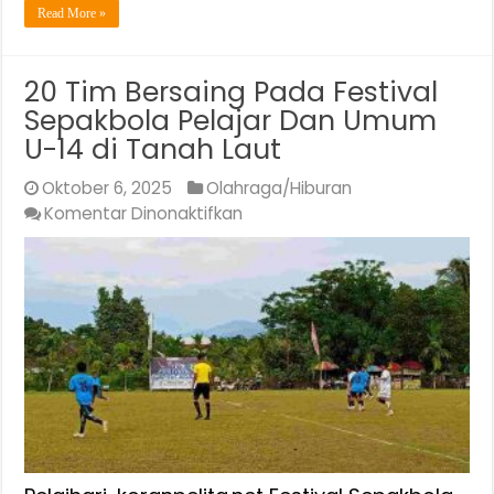
Read More »
20 Tim Bersaing Pada Festival
Sepakbola Pelajar Dan Umum
U-14 di Tanah Laut
Oktober 6, 2025
Olahraga/Hiburan
pada
Komentar Dinonaktifkan
20
Tim
Bersaing
Pada
Festival
Sepakbola
Pelajar
Dan
Umum
U-
14