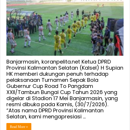
DPRD
Kalsel
Dukung
Penuh
Turnamen
Sepakbola
Gubernur
CUP
Sebagai
Wadah
Banjarmasin, koranpelita.net Ketua DPRD
Pembinaan
Provinsi Kalimantan Selatan (Kalsel) H Supian
HK memberi dukungan penuh terhadap
Atlet
pelaksanaan Turnamen Sepak Bola
Banua
Gubernur Cup Road To Pangdam
XXII/Tambun Bungai Cup Tahun 2026 yang
digelar di Stadion 17 Mei Banjarmasin, yang
resmi dibuka pada Kamis, (30/7/2026).
“Atas nama DPRD Provinsi Kalimantan
Selatan, kami mengapresiasi …
Read More »