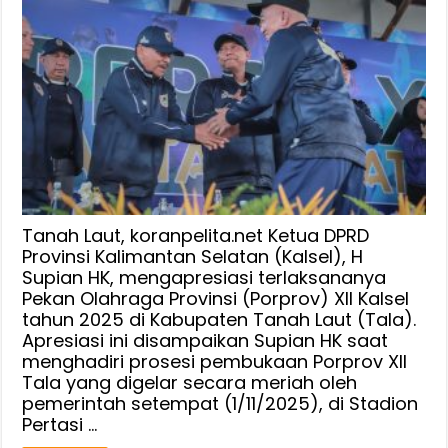
Ketua
DPRD
Kalsel
Apresiasi
Terselenggaranya
Porprov
XII
Tanah
Laut,
Pentingnya
Majukan
Tanah Laut, koranpelita.net Ketua DPRD
dan
Provinsi Kalimantan Selatan (Kalsel), H
Supian HK, mengapresiasi terlaksananya
Tiningkatkan
Pekan Olahraga Provinsi (Porprov) XII Kalsel
Prestasi
tahun 2025 di Kabupaten Tanah Laut (Tala).
Atlet
Apresiasi ini disampaikan Supian HK saat
menghadiri prosesi pembukaan Porprov XII
Tala yang digelar secara meriah oleh
pemerintah setempat (1/11/2025), di Stadion
Pertasi …