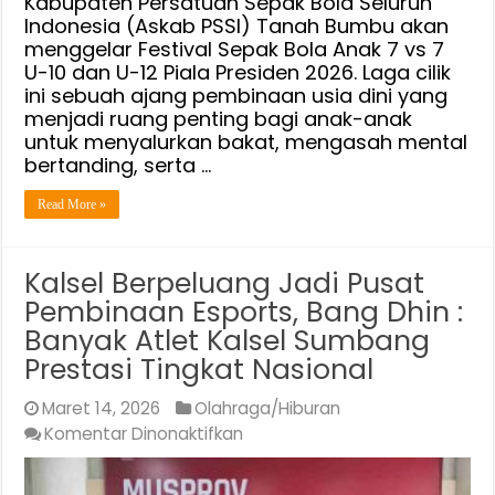
Kabupaten Persatuan Sepak Bola Seluruh
Indonesia (Askab PSSI) Tanah Bumbu akan
dan
menggelar Festival Sepak Bola Anak 7 vs 7
U-
U-10 dan U-12 Piala Presiden 2026. Laga cilik
12
ini sebuah ajang pembinaan usia dini yang
Piala
menjadi ruang penting bagi anak-anak
Presiden
untuk menyalurkan bakat, mengasah mental
2026
bertanding, serta …
Read More »
Kalsel Berpeluang Jadi Pusat
Pembinaan Esports, Bang Dhin :
Banyak Atlet Kalsel Sumbang
Prestasi Tingkat Nasional
Maret 14, 2026
Olahraga/Hiburan
pada
Komentar Dinonaktifkan
Kalsel
Berpeluang