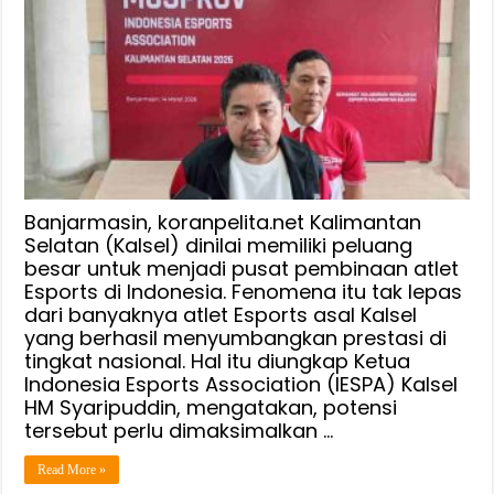
Jadi
Pusat
Pembinaan
Esports,
Bang
Dhin
:
Banyak
Atlet
Banjarmasin, koranpelita.net Kalimantan
Kalsel
Selatan (Kalsel) dinilai memiliki peluang
besar untuk menjadi pusat pembinaan atlet
Sumbang
Esports di Indonesia. Fenomena itu tak lepas
Prestasi
dari banyaknya atlet Esports asal Kalsel
Tingkat
yang berhasil menyumbangkan prestasi di
Nasional
tingkat nasional. Hal itu diungkap Ketua
Indonesia Esports Association (IESPA) Kalsel
HM Syaripuddin, mengatakan, potensi
tersebut perlu dimaksimalkan …
Read More »