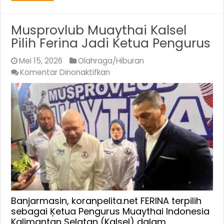
Musprovlub Muaythai Kalsel
Pilih Ferina Jadi Ketua Pengurus
Mei 15, 2026
Olahraga/Hiburan
pada
Komentar Dinonaktifkan
Musprovlub
Muaythai
Kalsel
Pilih
Ferina
Jadi
Ketua
Pengurus
Banjarmasin, koranpelita.net FERINA terpilih
sebagai Ķetua Pengurus Muaythai Indonesia
Kalimantan Selatan (Kalsel) dalam