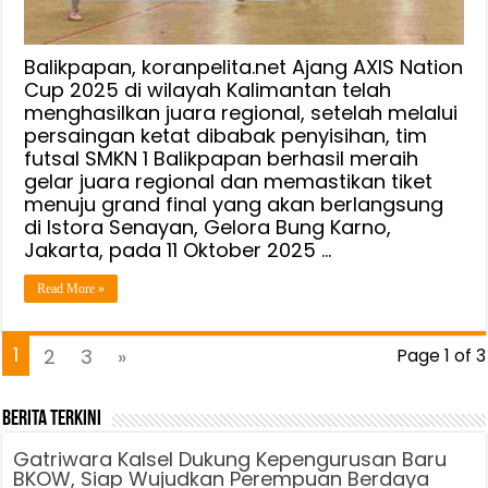
2025
di
Jakarta,
Balikpapan, koranpelita.net Ajang AXIS Nation
SMKN
Cup 2025 di wilayah Kalimantan telah
menghasilkan juara regional, setelah melalui
1
persaingan ketat dibabak penyisihan, tim
Balikpapan
futsal SMKN 1 Balikpapan berhasil meraih
Juara
gelar juara regional dan memastikan tiket
Regional
menuju grand final yang akan berlangsung
Kalimantan
di Istora Senayan, Gelora Bung Karno,
Jakarta, pada 11 Oktober 2025 …
Read More »
1
2
3
»
Page 1 of 3
Berita Terkini
Gatriwara Kalsel Dukung Kepengurusan Baru
BKOW, Siap Wujudkan Perempuan Berdaya