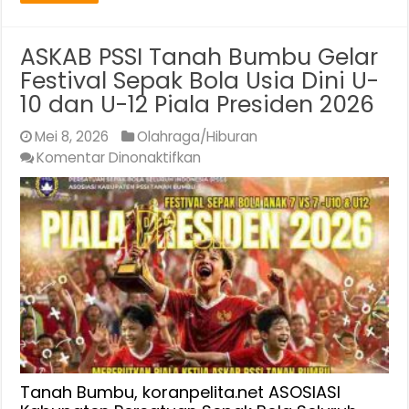
ASKAB PSSI Tanah Bumbu Gelar
Festival Sepak Bola Usia Dini U-
10 dan U-12 Piala Presiden 2026
Mei 8, 2026
Olahraga/Hiburan
pada
Komentar Dinonaktifkan
ASKAB
PSSI
Tanah
Bumbu
Gelar
Festival
Sepak
Bola
Usia
Dini
U-
Tanah Bumbu, koranpelita.net ASOSIASI
10