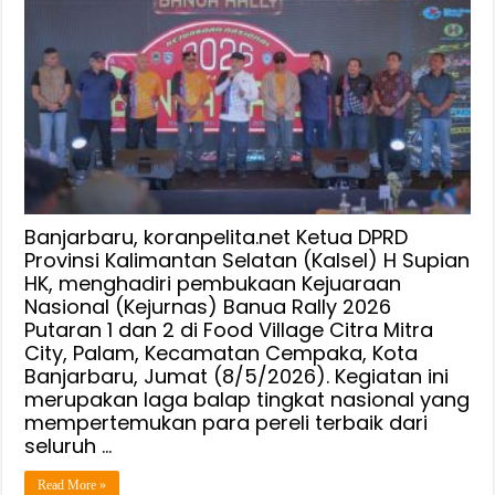
DPRD
Kalsel
H
Supian
HK
Hadiri
Pembukaan
Kejurnas
Banua
Rally
Banjarbaru, koranpelita.net Ketua DPRD
2026
Provinsi Kalimantan Selatan (Kalsel) H Supian
HK, menghadiri pembukaan Kejuaraan
Putaran
Nasional (Kejurnas) Banua Rally 2026
1
Putaran 1 dan 2 di Food Village Citra Mitra
dan
City, Palam, Kecamatan Cempaka, Kota
2
Banjarbaru, Jumat (8/5/2026). Kegiatan ini
merupakan laga balap tingkat nasional yang
mempertemukan para pereli terbaik dari
seluruh …
Read More »