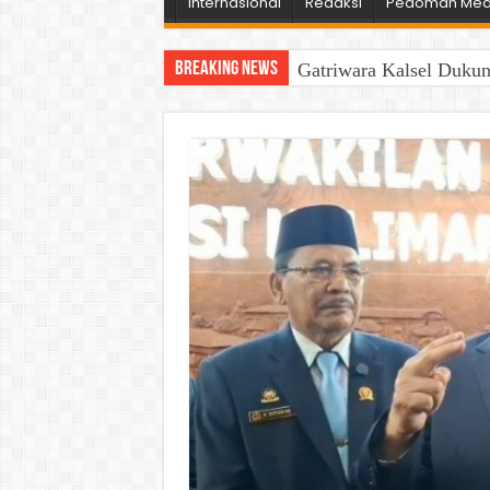
Internasional
Redaksi
Pedoman Medi
Breaking News
Gatriwara Kalsel Duku