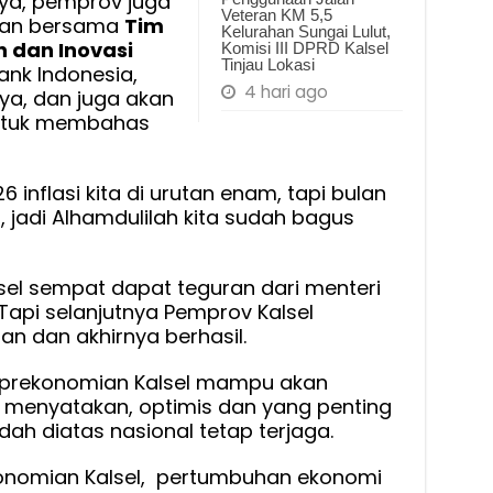
ya, pemprov juga
Veteran KM 5,5
uan bersama
Tim
Kelurahan Sungai Lulut,
dan Inovasi
Komisi III DPRD Kalsel
Tinjau Lokasi
nk Indonesia,
4 hari ago
nya, dan juga akan
ntuk membahas
 inflasi kita di urutan enam, tapi bulan
, jadi Alhamdulilah kita sudah bagus
sel sempat dapat teguran dari menteri
. Tapi selanjutnya Pemprov Kalsel
 dan akhirnya berhasil.
s prekonomian Kalsel mampu akan
 menyatakan, optimis dan yang penting
ah diatas nasional tetap terjaga.
konomian Kalsel, pertumbuhan ekonomi