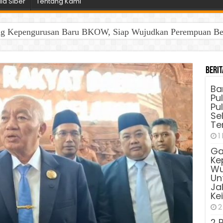
a Siber
Tentang Kami
ng Kepengurusan Baru BKOW, Siap Wujudkan Perempuan Berd
Berit
Ba
Pu
Pu
Sel
Te
1
Ga
Ke
Wu
Unt
Ja
Ke
2
2 