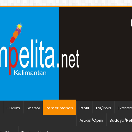
n
Hukum
Sospol
Pemerintahan
Profil
TNI/Polri
Ekonomi
Artikel/Opini
Budaya/Rel