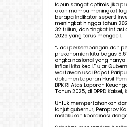
Angka
Iapun sangat optimis jika p
akan mampu meningkat lagi
Nasion
berapa indikator seperti inv
dan
meningkat hingga tahun 20
DKI
32 triliun, dan tingkat infla
2026 yang terus mengecil.
“Jadi perkembangan dan p
prekonomian kita bagus 5,6
angka nasional yang hanya 
inflasi kita kecil,” ujar Gube
wartawan usai Rapat Parip
dokumen Laporan Hasil Peme
BPK RI Atas Laporan Keuang
Tahun 2025, di DPRD Kalsel, 
Untuk mempertahankan dan
lanjut gubernur, Pemprov Kal
melakukan koordinasi denga