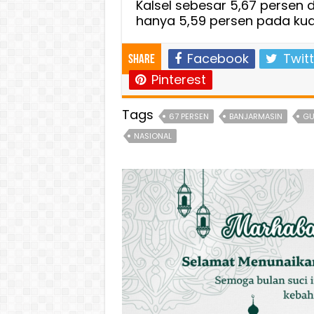
Kalsel sebesar 5,67 persen d
hanya 5,59 persen pada kua
Facebook
Twitt
Share
Pinterest
Tags
67 PERSEN
BANJARMASIN
GU
NASIONAL