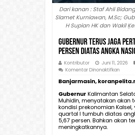
Dari kanan : Staf Ahli Bida
Slamet Kurniawan, M.Sc; Gube
H Supian HK dan Wakil Ķet
Gubernur Terus Jaga Per
Persen diatas Angka Nasi
Kontributor
Juni 11, 2026
pada
Komentar Dinonaktifkan
Gubern
Banjarmasin, koranpelita.
Terus
Jaga
Gubernur
Kalimantan Selata
Pertu
Muhidin, menyatakan akan 
Ekonom
kondisi prekonomian Kalsel
Kalsel
quartal I tumbuh diatas ang
5,67
5,67 persen. Bahkan akan t
Persen
meningkatkannya.
diatas