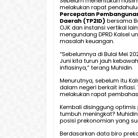
Sebelum menentukan hasiln
melakukan rapat pendahul
Percepatan Pembangunan 
Daerah (TP2ID)
bersama Ba
OJK dan instansi vertikal lai
mengundang DPRD Kalsel u
masalah keuangan.
“Sebelumnya di Bulai Mei 2026
Juni kita turun jauh kebawah
inflasinya,” terang Muhidin.
Menurutnya, sebelum itu Kal
dalam negeri berkait inflasi
melakukan rapat pembahasan
Kembali disinggung optimi
tumbuh meningkat? Muhidin
posisi prekonomian yang sud
Berdasarkan data biro pre