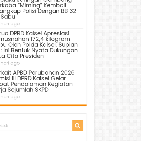
rkoba “Miming” Kembali
tangkap Polisi Dengan BB 32
 Sabu
 hari ago
tua DPRD Kalsel Apresiasi
musnahan 172,4 kilogram
bu Oleh Polda Kalsel, Supian
 : Ini Bentuk Nyata Dukungan
ta Cita Presiden
 hari ago
rkait APBD Perubahan 2026
isi III DPRD Kalsel Gelar
pat Pendalaman Kegiatan
rja Sejumlah SKPD
 hari ago