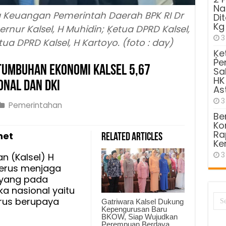
Na
ng Keuangan Pemerintah Daerah BPK RI Dr
Di
Kg
rnur Kalsel, H Muhidin; Ķetua DPRD Kalsel,
3
ua DPRD Kalsel, H Kartoyo. (foto : day)
Ķe
Pe
tumbuhan Ekonomi Kalsel 5,67
Sa
HK
onal dan DKI
As
3
Pemerintahan
Be
Kom
ur
Ra
net
Related Articles
Ke
3
n (Kalsel) H
mbuhan
terus menjaga
i
, yang pada
ka nasional yaitu
erus berupaya
Gatriwara Kalsel Dukung
Kepengurusan Baru
BKOW, Siap Wujudkan
Perempuan Berdaya