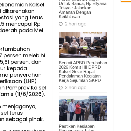
Untuk Banua, Hj. Ellyana
rekonomian Kalsel
Trisya : Jalankan
 dikarenakan
al
Amanah Dengan
estasi yang terus
Keikhlasan
25 mencapai Rp
2 hari ago
si daerah pada Mei
ertumbuhan
7 persen melebihi
5,61 persen, dan
Berkait APBD Perubahan
2026 Komisi III DPRD
rnur kepada
Kalsel Gelar Rapat
urna penyerahan
Pendalaman Kegiatan
riksaan (LHP)
Kerja Sejumlah SKPD
an Pemprov Kalsel
3 hari ago
Kamis (11/6/2026).
 menjaganya,
sel terus
n sebagai pihak.
Pastikan Kesiapan
Penggunaan Jalan