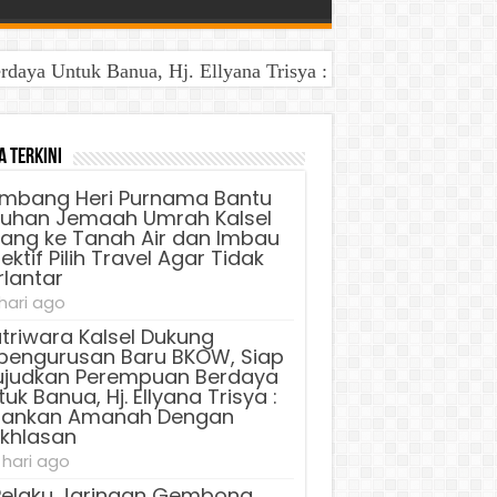
aya Untuk Banua, Hj. Ellyana Trisya : Jalankan Amanah D
a Terkini
mbang Heri Purnama Bantu
luhan Jemaah Umrah Kalsel
lang ke Tanah Air dan Imbau
ektif Pilih Travel Agar Tidak
rlantar
 hari ago
triwara Kalsel Dukung
pengurusan Baru BKOW, Siap
judkan Perempuan Berdaya
uk Banua, Hj. Ellyana Trisya :
lankan Amanah Dengan
ikhlasan
 hari ago
Pelaku Jaringan Gembong