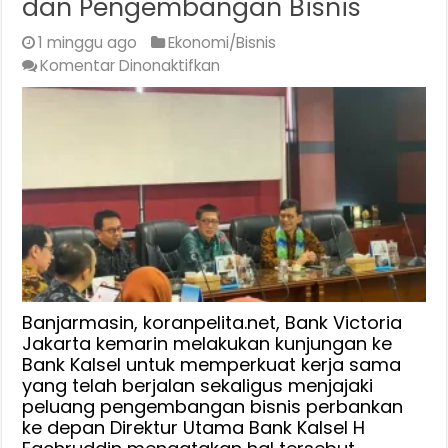
dan Pengembangan Bisnis
1 minggu ago
Ekonomi/Bisnis
pada
Komentar Dinonaktifkan
Bank
Victoria
Jakarta
Kunjungi
Bank
Kalsel,
Perkuat
Kerja
Sama
dan
Pengembangan
Banjarmasin, koranpelita.net, Bank Victoria
Bisnis
Jakarta kemarin melakukan kunjungan ke
Bank Kalsel untuk memperkuat kerja sama
yang telah berjalan sekaligus menjajaki
peluang pengembangan bisnis perbankan
ke depan Direktur Utama Bank Kalsel H