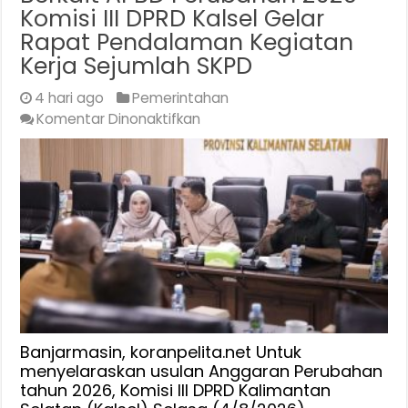
Komisi III DPRD Kalsel Gelar
Rapat Pendalaman Kegiatan
Kerja Sejumlah SKPD
4 hari ago
Pemerintahan
pada
Komentar Dinonaktifkan
Berkait
APBD
Perubahan
2026
Komisi
III
DPRD
Kalsel
Gelar
Rapat
Pendalaman
Banjarmasin, koranpelita.net Untuk
Kegiatan
menyelaraskan usulan Anggaran Perubahan
tahun 2026, Komisi III DPRD Kalimantan
Kerja