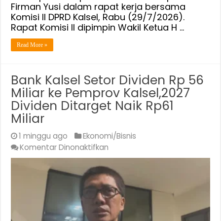
Firman Yusi dalam rapat kerja bersama
Tengah
Komisi II DPRD Kalsel, Rabu (29/7/2026).
Rapat Komisi II dipimpin Wakil Ketua H …
Read More »
Bank Kalsel Setor Dividen Rp 56
Miliar ke Pemprov Kalsel,2027
Dividen Ditarget Naik Rp61
Miliar
1 minggu ago
Ekonomi/Bisnis
pada
Komentar Dinonaktifkan
Bank
Kalsel
Setor
Dividen
Rp
56