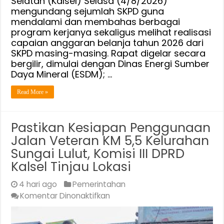
Selatan (Kalsel) Selasa (4/8/2026)
Sejumlah
mengundang sejumlah SKPD guna
SKPD
mendalami dan membahas berbagai
program kerjanya sekaligus melihat realisasi
capaian anggaran belanja tahun 2026 dari
SKPD masing-masing. Rapat digelar secara
bergilir, dimulai dengan Dinas Energi Sumber
Daya Mineral (ESDM); …
Read More »
Pastikan Kesiapan Penggunaan
Jalan Veteran KM 5,5 Kelurahan
Sungai Lulut, Komisi III DPRD
Kalsel Tinjau Lokasi
4 hari ago
Pemerintahan
pada
Komentar Dinonaktifkan
Pastikan
Kesiapan