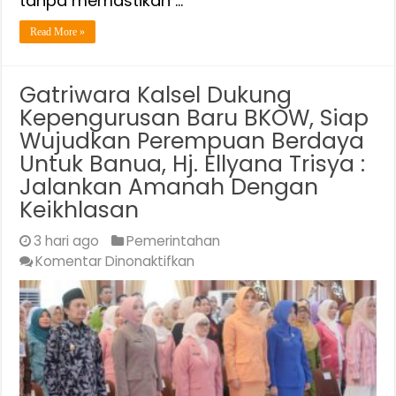
tanpa memastikan …
Read More »
Gatriwara Kalsel Dukung
Kepengurusan Baru BKOW, Siap
Wujudkan Perempuan Berdaya
Untuk Banua, Hj. Ellyana Trisya :
Jalankan Amanah Dengan
Keikhlasan
3 hari ago
Pemerintahan
pada
Komentar Dinonaktifkan
Gatriwara
Kalsel
Dukung
Kepengurusan
Baru
BKOW,