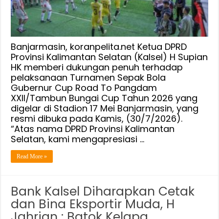
Gubernur
CUP
Sebagai
Wadah
Banjarmasin, koranpelita.net Ketua DPRD
Pembinaan
Provinsi Kalimantan Selatan (Kalsel) H Supian
HK memberi dukungan penuh terhadap
Atlet
pelaksanaan Turnamen Sepak Bola
Banua
Gubernur Cup Road To Pangdam
XXII/Tambun Bungai Cup Tahun 2026 yang
digelar di Stadion 17 Mei Banjarmasin, yang
resmi dibuka pada Kamis, (30/7/2026).
“Atas nama DPRD Provinsi Kalimantan
Selatan, kami mengapresiasi …
Read More »
Bank Kalsel Diharapkan Cetak
dan Bina Eksportir Muda, H
Jahrian : Batok Kelapa