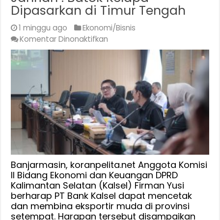
Dipasarkan di Timur Tengah
1 minggu ago
Ekonomi/Bisnis
pada
Komentar Dinonaktifkan
Bank
Kalsel
Diharapkan
Cetak
dan
Bina
Eksportir
Muda,
H
Jahrian
:
Banjarmasin, koranpelita.net Anggota Komisi
Batok
II Bidang Ekonomi dan Keuangan DPRD
Kalimantan Selatan (Kalsel) Firman Yusi
Kelapa
berharap PT Bank Kalsel dapat mencetak
Dipasarkan
dan membina eksportir muda di provinsi
di
setempat. Harapan tersebut disampaikan
Timur