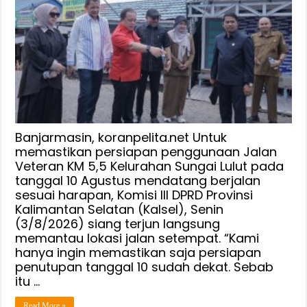
Penggunaan
Jalan
Veteran
KM
5,5
Kelurahan
Sungai
Lulut,
Komisi
Banjarmasin, koranpelita.net Untuk
III
memastikan persiapan penggunaan Jalan
Veteran KM 5,5 Kelurahan Sungai Lulut pada
DPRD
tanggal 10 Agustus mendatang berjalan
Kalsel
sesuai harapan, Komisi III DPRD Provinsi
Tinjau
Kalimantan Selatan (Kalsel), Senin
Lokasi
(3/8/2026) siang terjun langsung
memantau lokasi jalan setempat. “Kami
hanya ingin memastikan saja persiapan
penutupan tanggal 10 sudah dekat. Sebab
itu …
Read More »