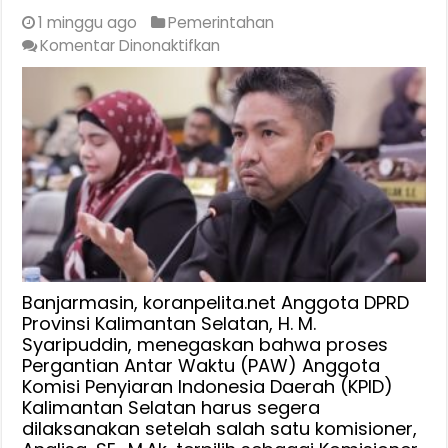
1 minggu ago
Pemerintahan
pada
Komentar Dinonaktifkan
H
M
Syaripuddin
:
PAW
Komisioner
KPID
Kalsel
Jelas
Diatur
Dalam
Banjarmasin, koranpelita.net Anggota DPRD
Peraturan
Provinsi Kalimantan Selatan, H. M.
Syaripuddin, menegaskan bahwa proses
KPI
Pergantian Antar Waktu (PAW) Anggota
No
Komisi Penyiaran Indonesia Daerah (KPID)
3
Kalimantan Selatan harus segera
Tahun
dilaksanakan setelah salah satu komisioner,
2024,