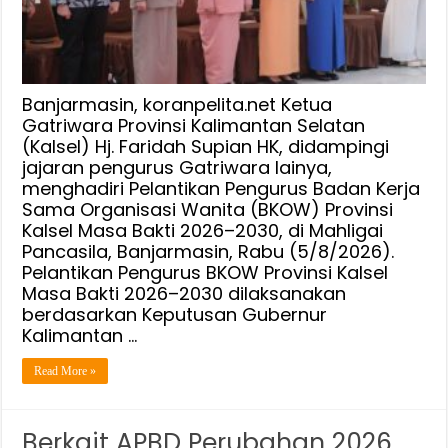
Siap
Wujudkan
Perempuan
Berdaya
Untuk
Banjarmasin, koranpelita.net Ketua
Banua,
Gatriwara Provinsi Kalimantan Selatan
(Kalsel) Hj. Faridah Supian HK, didampingi
Hj.
jajaran pengurus Gatriwara lainya,
Ellyana
menghadiri Pelantikan Pengurus Badan Kerja
Trisya
Sama Organisasi Wanita (BKOW) Provinsi
:
Kalsel Masa Bakti 2026–2030, di Mahligai
Jalankan
Pancasila, Banjarmasin, Rabu (5/8/2026).
Amanah
Pelantikan Pengurus BKOW Provinsi Kalsel
Dengan
Masa Bakti 2026–2030 dilaksanakan
Keikhlasan
berdasarkan Keputusan Gubernur
Kalimantan …
Read More »
Berkait APBD Perubahan 2026