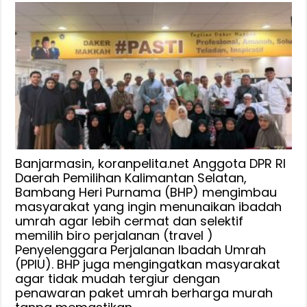
Bambang
Heri
Purnama
Bantu
Puluhan
Jemaah
Umrah
Kalsel
Pulang
ke
Tanah
Banjarmasin, koranpelita.net Anggota DPR RI
Air
Daerah Pemilihan Kalimantan Selatan,
Bambang Heri Purnama (BHP) mengimbau
dan
masyarakat yang ingin menunaikan ibadah
Imbau
umrah agar lebih cermat dan selektif
Selektif
memilih biro perjalanan (travel )
Pilih
Penyelenggara Perjalanan Ibadah Umrah
Travel
(PPIU). BHP juga mengingatkan masyarakat
Agar
agar tidak mudah tergiur dengan
Tidak
penawaran paket umrah berharga murah
Terlantar