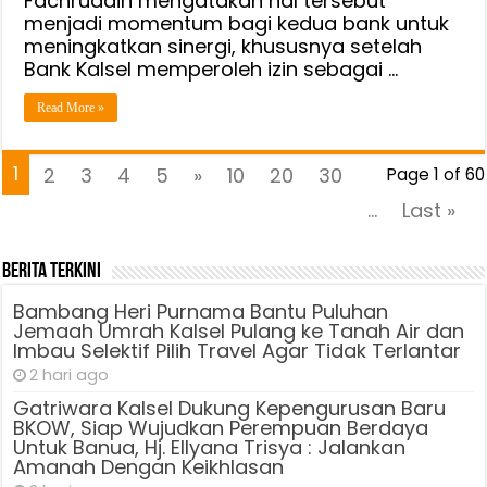
Fachruddin mengatakan hal tersebut
menjadi momentum bagi kedua bank untuk
meningkatkan sinergi, khususnya setelah
Bank Kalsel memperoleh izin sebagai …
Read More »
1
2
3
4
5
»
10
20
30
Page 1 of 60
...
Last »
Berita Terkini
Bambang Heri Purnama Bantu Puluhan
Jemaah Umrah Kalsel Pulang ke Tanah Air dan
Imbau Selektif Pilih Travel Agar Tidak Terlantar
2 hari ago
Gatriwara Kalsel Dukung Kepengurusan Baru
BKOW, Siap Wujudkan Perempuan Berdaya
Untuk Banua, Hj. Ellyana Trisya : Jalankan
Amanah Dengan Keikhlasan