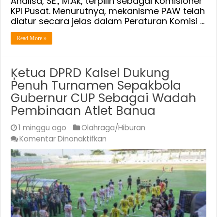
Analisa, SE., M.Ak, terpilih sebagai Komisioner
Bukan
KPI Pusat. Menurutnya, mekanisme PAW telah
Pilihan
diatur secara jelas dalam Peraturan Komisi …
Read More »
Ķetua DPRD Kalsel Dukung
Penuh Turnamen Sepakbola
Gubernur CUP Sebagai Wadah
Pembinaan Atlet Banua
1 minggu ago
Olahraga/Hiburan
pada
Komentar Dinonaktifkan
Ķetua
DPRD
Kalsel
Dukung
Penuh
Turnamen
Sepakbola