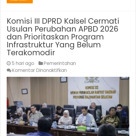
Komisi III DPRD Kalsel Cermati
Usulan Perubahan APBD 2026
dan Prioritaskan Program
Infrastruktur Yang Belum
Terakomodir
5 hari ago
Pemerintahan
pada
Komentar Dinonaktifkan
Komisi
III
DPRD
Kalsel
Cermati
Usulan
Perubahan
APBD
2026