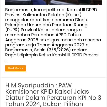
dan
Prioritaskan
Banjarmasin, koranpelita.net Komisi III DPRD
Program
Provinsi Kalimantan Selatan (Kalsel)
menggelar rapat kerja bersama Dinas
Infrastruktur
Pekerjaan Umum dan Penataan Ruang
Yang
(PUPR) Provinsi Kalsel dalam rangka
Belum
membahas Perubahan APBD Tahun
Terakomodir
Anggaran 2026 sekaligus menelaah rencana
program kerja Tahun Anggaran 2027 di
Banjarmasin, Senin (3/8/2026) malam.
Rapat dipimpin Ketua Komisi III DPRD Provinsi
…
Read More »
H M Syaripuddin : PAW
Komisioner KPID Kalsel Jelas
Diatur Dalam Peraturan KPI No 3
Tahun 2024, Bukan Pilihan