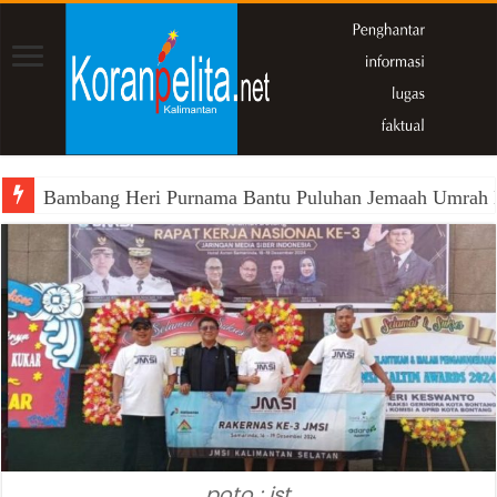
Bambang Heri Purnama Bantu Puluhan Jemaah Umrah Kals
poto : ist