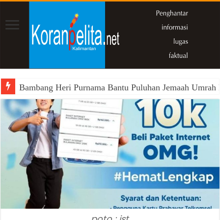
Bambang Heri Purnama Bantu Puluhan Jemaah Umrah Kals
Gatriwara Kalsel Dukung Kepengurusan Baru BKOW, Si
poto : ist