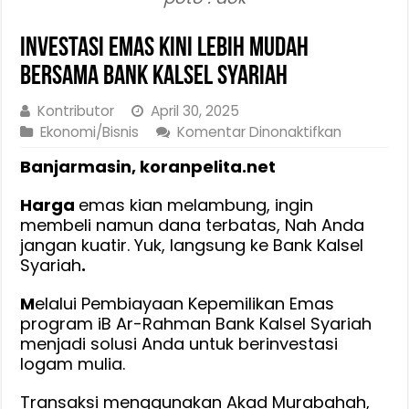
Investasi Emas Kini Lebih Mudah
Bersama Bank Kalsel Syariah
Kontributor
April 30, 2025
pada
Ekonomi/Bisnis
Komentar Dinonaktifkan
Investasi
Banjarmasin, koranpelita.net
Emas
Kini
Harga
emas kian melambung, ingin
Lebih
membeli namun dana terbatas, Nah Anda
Mudah
jangan kuatir. Yuk, langsung ke Bank Kalsel
Bersama
Syariah
.
Bank
Kalsel
M
elalui Pembiayaan Kepemilikan Emas
Syariah
program iB Ar-Rahman Bank Kalsel Syariah
menjadi solusi Anda untuk berinvestasi
logam mulia.
Transaksi menggunakan Akad Murabahah,