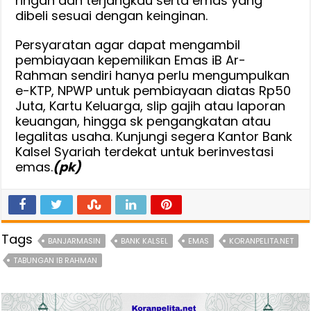
ringan dan terjangkau serta emas yang
dibeli sesuai dengan keinginan.
Persyaratan agar dapat mengambil
pembiayaan kepemilikan Emas iB Ar-
Rahman sendiri hanya perlu mengumpulkan
e-KTP, NPWP untuk pembiayaan diatas Rp50
Juta, Kartu Keluarga, slip gajih atau laporan
keuangan, hingga sk pengangkatan atau
legalitas usaha. Kunjungi segera Kantor Bank
Kalsel Syariah terdekat untuk berinvestasi
emas.
(pk)
Tags
BANJARMASIN
BANK KALSEL
EMAS
KORANPELITA.NET
TABUNGAN IB RAHMAN