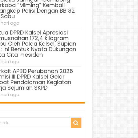
rkoba “Miming” Kembali
tangkap Polisi Dengan BB 32
 Sabu
 hari ago
tua DPRD Kalsel Apresiasi
musnahan 172,4 kilogram
bu Oleh Polda Kalsel, Supian
 : Ini Bentuk Nyata Dukungan
ta Cita Presiden
 hari ago
rkait APBD Perubahan 2026
isi III DPRD Kalsel Gelar
pat Pendalaman Kegiatan
rja Sejumlah SKPD
 hari ago