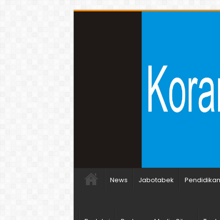
News
Jabotabek
Pendidika