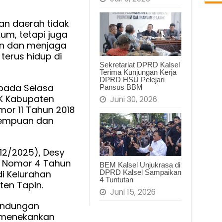
arian
an daerah tidak
an
m, tetapi juga
n dan menjaga
r terus hidup di
Sekretariat DPRD Kalsel
Terima Kunjungan Kerja
DPRD HSU Pelejari
 pada Selasa
Pansus BBM
KK Kabupaten
Juni 30, 2026
or 11 Tahun 2018
rempuan dan
/12/2025), Desy
r Nomor 4 Tahun
BEM Kalsel Unjukrasa di
di Kelurahan
DPRD Kalsel Sampaikan
4 Tuntutan
en Tapin.
Juni 15, 2026
lindungan
 menekankan