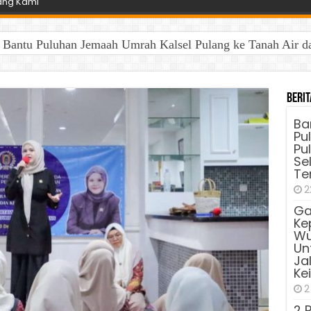
ang Kami
antu Puluhan Jemaah Umrah Kalsel Pulang ke Tanah Air dan 
Berit
Ba
Pu
Pu
Sel
Te
2
Ga
Ke
Wu
Unt
Ja
Ke
2
2 