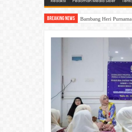
Redaksi
Pedoman Media Siber
Tent
Breaking News
Bambang Heri Purnama B