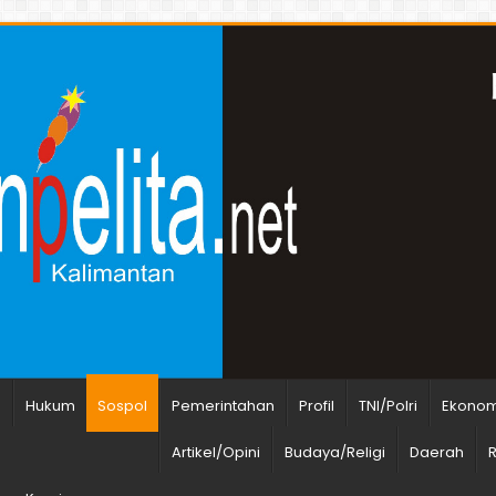
n
Hukum
Sospol
Pemerintahan
Profil
TNI/Polri
Ekonomi
Artikel/Opini
Budaya/Religi
Daerah
R