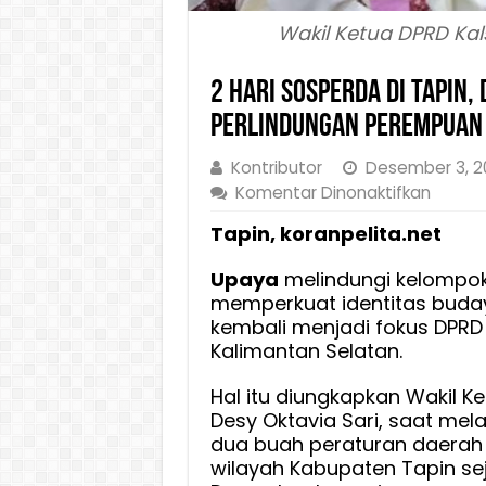
Wakil Ketua DPRD Kals
2 Hari Sosperda di Tapin,
Perlindungan Perempuan 
Kontributor
Desember 3, 2
pada
Komentar Dinonaktifkan
2
Tapin, koranpelita.net
Hari
Sospe
Upaya
melindungi kelompok
di
memperkuat identitas bud
Tapin,
kembali menjadi fokus DPRD 
Desy
Kalimantan Selatan.
Oktavi
Sari
Hal itu diungkapkan Wakil Ke
Tekan
Desy Oktavia Sari, saat mela
Perlin
dua buah peraturan daerah 
wilayah Kabupaten Tapin sej
Perem