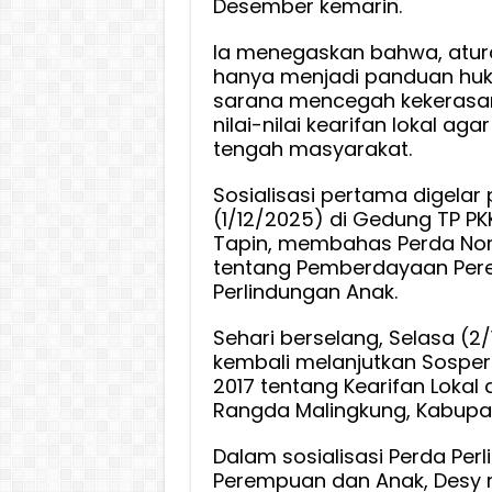
Desember kemarin.
dan
Pelest
Ia menegaskan bahwa, atur
Kearif
hanya menjadi panduan huku
Lokal
sarana mencegah kekerasa
nilai-nilai kearifan lokal aga
tengah masyarakat.
Sosialisasi pertama digelar
(1/12/2025) di Gedung TP P
Tapin, membahas Perda Nom
tentang Pemberdayaan Pe
Perlindungan Anak.
Sehari berselang, Selasa (2
kembali melanjutkan Sospe
2017 tentang Kearifan Lokal 
Rangda Malingkung, Kabupat
Dalam sosialisasi Perda Per
Perempuan dan Anak, Desy