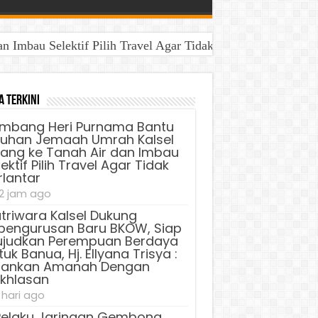
Imbau Selektif Pilih Travel Agar Tidak Terlantar
a Terkini
mbang Heri Purnama Bantu
luhan Jemaah Umrah Kalsel
lang ke Tanah Air dan Imbau
ektif Pilih Travel Agar Tidak
rlantar
2 jam ago
triwara Kalsel Dukung
pengurusan Baru BKOW, Siap
judkan Perempuan Berdaya
uk Banua, Hj. Ellyana Trisya :
lankan Amanah Dengan
ikhlasan
 hari ago
Pelaku Jaringan Gembong