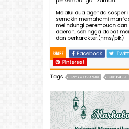
perkembangan zaman.
Melalui dua agenda sosper 
semakin memahami manfaat
melindungi perempuan dan
daerah, sehingga dapat me
dan berkarakter.(hms/pik)
Facebook
Twitt
Share
Pinterest
Tags
DESY OKTAVIA SARI
DPRD KALSEL