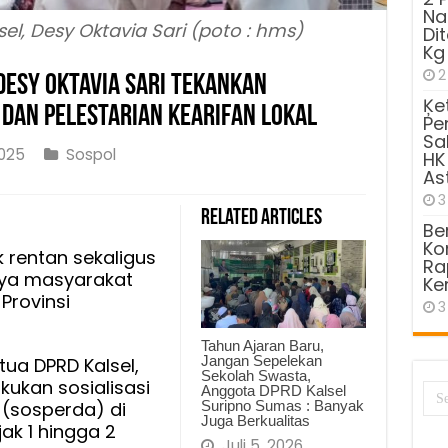
Na
el, Desy Oktavia Sari (poto : hms)
Di
Kg
2
 Desy Oktavia Sari Tekankan
Ķe
dan Pelestarian Kearifan Lokal
Pe
Sa
025
Sospol
HK
As
3
Related Articles
Be
rda
Kom
 rentan sekaligus
Ra
aya masyarakat
Ke
Provinsi
3
a
Tahun Ajaran Baru,
Jangan Sepelekan
tua DPRD Kalsel,
Sekolah Swasta,
kan
kukan sosialisasi
Anggota DPRD Kalsel
dungan
Suripno Sumas : Banyak
(sosperda) di
Juga Berkualitas
ak 1 hingga 2
puan
Juli 5, 2026