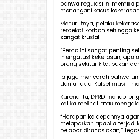
bahwa regulasi ini memilik
menangani kasus kekerasan
Menurutnya, pelaku kekerasa
terdekat korban sehingga 
sangat krusial.
“Perda ini sangat penting se
mengatasi kekerasan, apalag
orang sekitar kita, bukan dar
Ia juga menyoroti bahwa a
dan anak di Kalsel masih men
Karena itu, DPRD mendorong
ketika melihat atau mengal
“Harapan ke depannya agar 
melaporkan apabila terjadi k
pelapor dirahasiakan,” tega