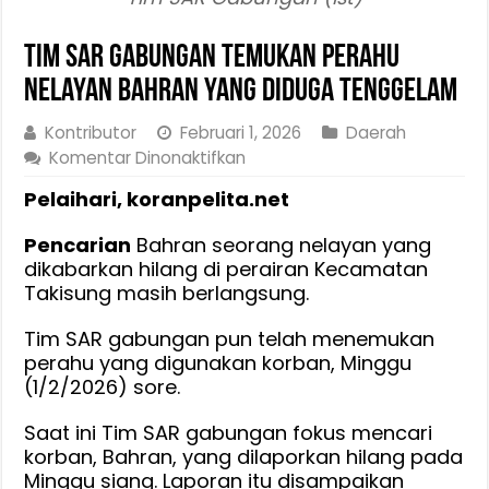
Tim SAR Gabungan Temukan Perahu
Nelayan Bahran Yang Diduga Tenggelam
Kontributor
Februari 1, 2026
Daerah
pada
Komentar Dinonaktifkan
Tim
Pelaihari, koranpelita.net
SAR
Gabungan
Pencarian
Bahran seorang nelayan yang
Temukan
dikabarkan hilang di perairan Kecamatan
Perahu
Takisung masih berlangsung.
Nelayan
Bahran
Tim SAR gabungan pun telah menemukan
Yang
perahu yang digunakan korban, Minggu
Diduga
(1/2/2026) sore.
Tenggelam
Saat ini Tim SAR gabungan fokus mencari
korban, Bahran, yang dilaporkan hilang pada
Minggu siang. Laporan itu disampaikan