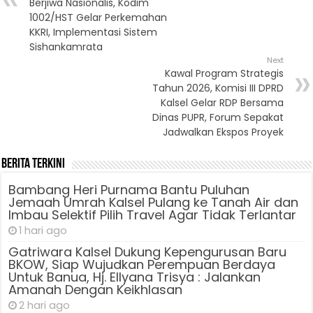
Berjiwa Nasionalis, Kodim
1002/HST Gelar Perkemahan
KKRI, Implementasi Sistem
Sishankamrata
Next
Kawal Program Strategis
Tahun 2026, Komisi III DPRD
Kalsel Gelar RDP Bersama
Dinas PUPR, Forum Sepakat
Jadwalkan Ekspos Proyek
Berita Terkini
Bambang Heri Purnama Bantu Puluhan
Jemaah Umrah Kalsel Pulang ke Tanah Air dan
Imbau Selektif Pilih Travel Agar Tidak Terlantar
1 hari ago
Gatriwara Kalsel Dukung Kepengurusan Baru
BKOW, Siap Wujudkan Perempuan Berdaya
Untuk Banua, Hj. Ellyana Trisya : Jalankan
Amanah Dengan Keikhlasan
2 hari ago