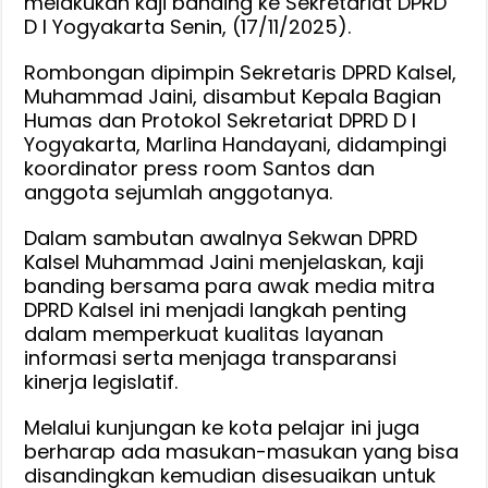
melakukan kaji banding ke Sekretariat DPRD
Press
D I Yogyakarta Senin, (17/11/2025).
Room
Rombongan dipimpin Sekretaris DPRD Kalsel,
DPRD
Muhammad Jaini, disambut Kepala Bagian
Kalsel
Humas dan Protokol Sekretariat DPRD D I
Kaji
Yogyakarta, Marlina Handayani, didampingi
Banding
koordinator press room Santos dan
ke
anggota sejumlah anggotanya.
Provinsi
DIY
Dalam sambutan awalnya Sekwan DPRD
Kalsel Muhammad Jaini menjelaskan, kaji
banding bersama para awak media mitra
DPRD Kalsel ini menjadi langkah penting
dalam memperkuat kualitas layanan
informasi serta menjaga transparansi
kinerja legislatif.
Melalui kunjungan ke kota pelajar ini juga
berharap ada masukan-masukan yang bisa
disandingkan kemudian disesuaikan untuk