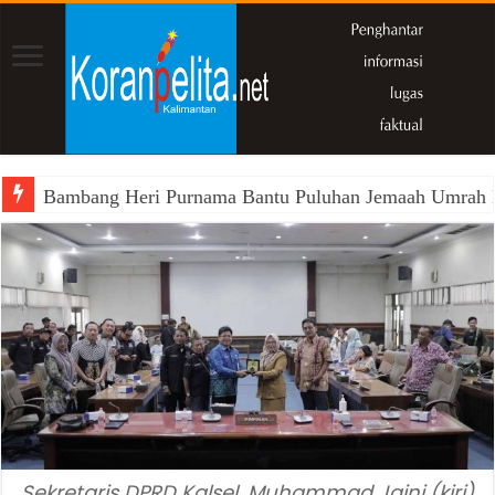
Bambang Heri Purnama Bantu Puluhan Jemaah Umrah Kals
Sekretaris DPRD Kalsel, Muhammad Jaini (kiri)