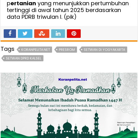
p
ertanian
yang menunjukkan pertumbuhan
tertinggi di awal tahun 2025 berdasarkan
data PDRB triwulan I. (pik)
Tags
KORANPELITA.NET
PRESROM
SETWAN DI YOGYAKARTA
SETWAN DPRD KALSEL