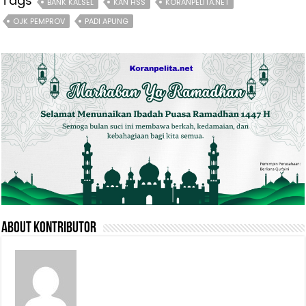
Tags
BANK KALSEL
KAN HSS
KORANPELITA.NET
OJK PEMPROV
PADI APUNG
About Kontributor