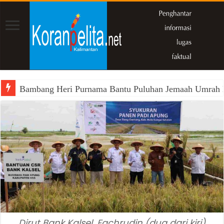
Bambang Heri Purnama Bantu Puluhan Jemaah Umrah Kals
Dirut Bank Kalsel, Fachrudin (dua dari kiri)