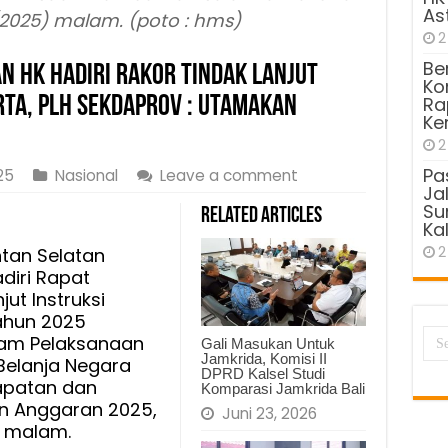
As
/2025) malam. (poto : hms)
2
Be
an HK Hadiri Rakor Tindak Lanjut
Kom
arta, Plh Sekdaprov : Utamakan
Ra
Ke
2
Pa
25
Nasional
Leave a comment
Ja
Sun
Related Articles
Kal
2
ntan Selatan
diri Rapat
jut Instruksi
Tahun 2025
alam Pelaksanaan
Gali Masukan Untuk
Jamkrida, Komisi II
elanja Negara
DPRD Kalsel Studi
apatan dan
Komparasi Jamkrida Bali
n Anggaran 2025,
Juni 23, 2026
) malam.