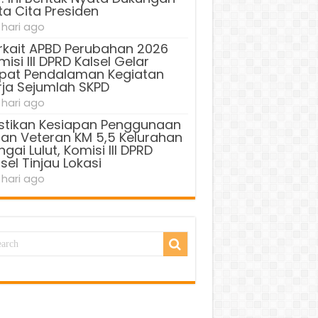
ta Cita Presiden
 hari ago
rkait APBD Perubahan 2026
isi III DPRD Kalsel Gelar
pat Pendalaman Kegiatan
rja Sejumlah SKPD
 hari ago
stikan Kesiapan Penggunaan
lan Veteran KM 5,5 Kelurahan
gai Lulut, Komisi III DPRD
sel Tinjau Lokasi
 hari ago