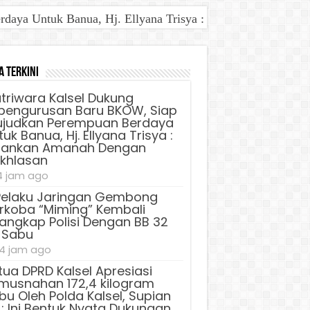
aya Untuk Banua, Hj. Ellyana Trisya : Jalankan Amanah D
a Terkini
triwara Kalsel Dukung
pengurusan Baru BKOW, Siap
judkan Perempuan Berdaya
uk Banua, Hj. Ellyana Trisya :
lankan Amanah Dengan
ikhlasan
4 jam ago
Pelaku Jaringan Gembong
rkoba “Miming” Kembali
tangkap Polisi Dengan BB 32
 Sabu
4 jam ago
tua DPRD Kalsel Apresiasi
musnahan 172,4 kilogram
bu Oleh Polda Kalsel, Supian
 : Ini Bentuk Nyata Dukungan