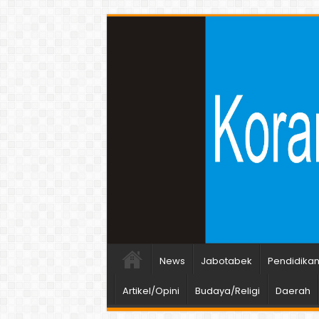
News
Jabotabek
Pendidika
Artikel/Opini
Budaya/Religi
Daerah