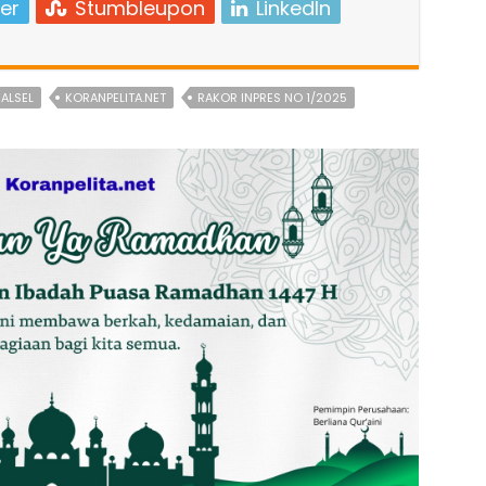
er
Stumbleupon
LinkedIn
ALSEL
KORANPELITA.NET
RAKOR INPRES NO 1/2025