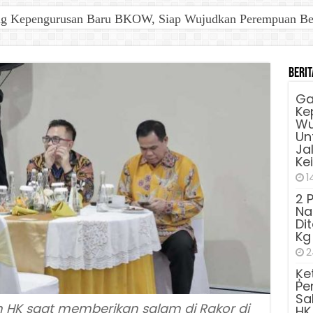
ng Kepengurusan Baru BKOW, Siap Wujudkan Perempuan Berd
Berit
Ga
Ke
Wu
Unt
Ja
Ke
1
2 
Na
Di
Kg
2
Ķe
Pe
Sa
n HK saat memberikan salam di Rakor di
HK