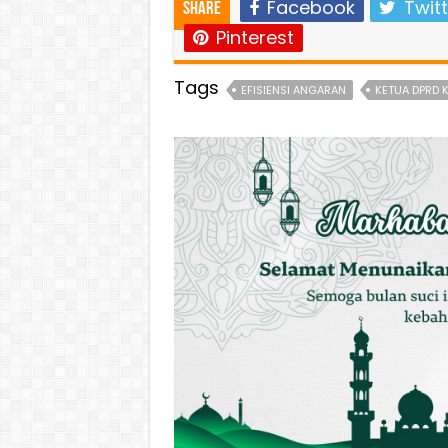
Facebook
Twitt
Share
Pinterest
Tags
EFISIENSI ANGARAN
KETUA DPRD K