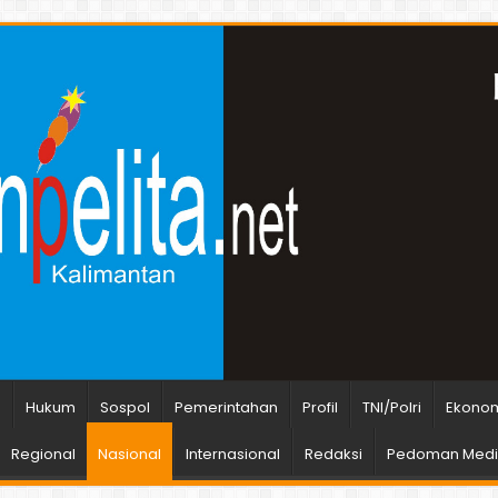
n
Hukum
Sospol
Pemerintahan
Profil
TNI/Polri
Ekonom
Regional
Nasional
Internasional
Redaksi
Pedoman Media