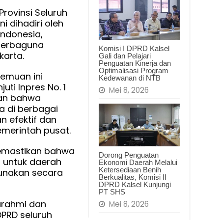
 Provinsi Seluruh
ni dihadiri oleh
Indonesia,
Serbaguna
Komisi I DPRD Kalsel
karta.
Gali dan Pelajari
Penguatan Kinerja dan
Optimalisasi Program
emuan ini
Kedewanan di NTB
uti Inpres No. 1
Mei 8, 2026
an bahwa
a di berbagai
n efektif dan
emerintah pusat.
memastikan bahwa
Dorong Penguatan
 untuk daerah
Ekonomi Daerah Melalui
Ketersediaan Benih
gunakan secara
Berkualitas, Komisi II
DPRD Kalsel Kunjungi
PT SHS
turahmi dan
Mei 8, 2026
DPRD seluruh