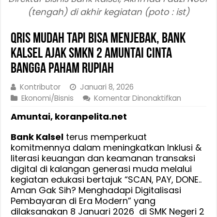
(tengah) di akhir kegiatan (poto : ist)
Qris Mudah Tapi Bisa Menjebak, Bank
Kalsel Ajak SMKN 2 Amuntai Cinta
Bangga Paham Rupiah
Kontributor
Januari 8, 2026
pada
Ekonomi/Bisnis
Komentar Dinonaktifkan
Qris
Amuntai, koranpelita.net
Mudah
Tapi
Bank Kalsel
terus memperkuat
Bisa
komitmennya dalam meningkatkan Inklusi &
Menjebak,
literasi keuangan dan keamanan transaksi
Bank
digital di kalangan generasi muda melalui
Kalsel
kegiatan edukasi bertajuk “SCAN, PAY, DONE..
Ajak
Aman Gak Sih? Menghadapi Digitalisasi
SMKN
Pembayaran di Era Modern” yang
2
dilaksanakan 8 Januari 2026 di SMK Negeri 2