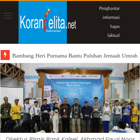
Bambang Heri Purnama Bantu Puluhan Jemaah Umrah Kals
Direktur Bisnis Bank Kalsel, Akhmad Fauzi Noor