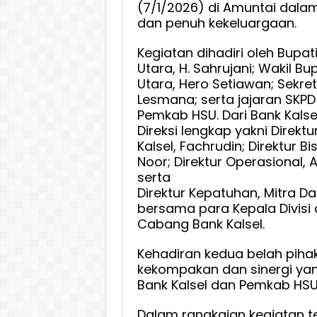
(7/1/2026) di Amuntai dal
Pemeri
dan penuh kekeluargaan.
Kabup
HSU
Kegiatan dihadiri oleh Bupat
Utara, H. Sahrujani; Wakil Bu
Utara, Hero Setiawan; Sekret
Lesmana; serta jajaran SKPD
Pemkab HSU. Dari Bank Kalsel
Direksi lengkap yakni Direkt
Kalsel, Fachrudin; Direktur B
Noor; Direktur Operasional, 
serta
Direktur Kepatuhan, Mitra D
bersama para Kepala Divisi
Cabang Bank Kalsel.
Kehadiran kedua belah pih
kekompakan dan sinergi yan
Bank Kalsel dan Pemkab HSU
Dalam rangkaian kegiatan t