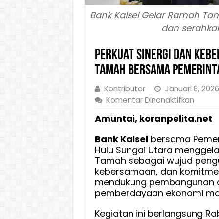
Bank Kalsel Gelar Ramah Ta
dan serahkan
Perkuat Sinergi dan Keb
Tamah Bersama Pemerint
Kontributor
Januari 8, 2026
pada
Komentar Dinonaktifkan
Perkua
Amuntai, koranpelita.net
Sinergi
dan
Bank Kalsel
bersama Pemer
Keber
Hulu Sungai Utara menggel
Bank
Tamah sebagai wujud pengu
Kalsel
kebersamaan, dan komitm
Gelar
mendukung pembangunan d
Rama
pemberdayaan ekonomi mas
Tama
Bersa
Kegiatan ini berlangsung R