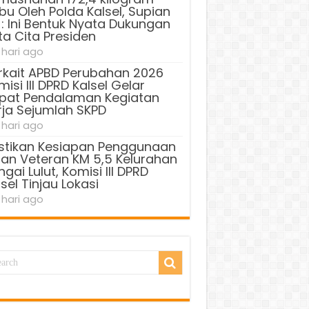
bu Oleh Polda Kalsel, Supian
 : Ini Bentuk Nyata Dukungan
ta Cita Presiden
 hari ago
rkait APBD Perubahan 2026
isi III DPRD Kalsel Gelar
pat Pendalaman Kegiatan
rja Sejumlah SKPD
 hari ago
stikan Kesiapan Penggunaan
lan Veteran KM 5,5 Kelurahan
gai Lulut, Komisi III DPRD
sel Tinjau Lokasi
 hari ago