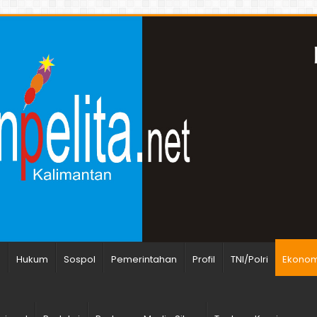
n
Hukum
Sospol
Pemerintahan
Profil
TNI/Polri
Ekonomi