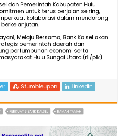
alsel dan Pemerintah Kabupaten Hulu
itmen untuk terus berjalan seiring,
mperkuat kolaborasi dalam mendorong
erkelanjutan.
yani, Melaju Bersama, Bank Kalsel akan
trategis pemerintah daerah dan
ng pertumbuhan ekonomi serta
asyarakat Hulu Sungai Utara.(ril/pik)
er
Stumbleupon
LinkedIn
T
PERKUAT SIBANK KALSEL
RAMAH TAMAH