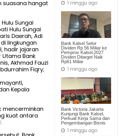
am suasana hangat
ntah
1 minggu ago
aten
i Hulu Sungai
pati Hulu Sungai
aris Daerah, Adi
 di lingkungan
Bank Kalsel Setor
Dividen Rp 56 Miliar ke
, hadir jajaran
Pemprov Kalsel,2027
ur Utama Bank
Dividen Ditarget Naik
Rp61 Miliar
isnis, Akhmad Fauzi
Abdurrahim Fiqry;
1 minggu ago
amayanti,
 dan Kepala
ak mencerminkan
Bank Victoria Jakarta
Kunjungi Bank Kalsel,
g kuat antara
Perkuat Kerja Sama dan
.
Pengembangan Bisnis
1 minggu ago
ersebut, Bank