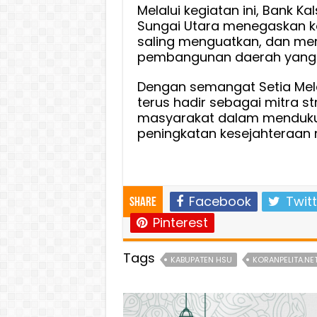
Melalui kegiatan ini, Bank K
Sungai Utara menegaskan kom
saling menguatkan, dan me
pembangunan daerah yang b
Dengan semangat Setia Mela
terus hadir sebagai mitra s
masyarakat dalam menduku
peningkatan kesejahteraan m
Facebook
Twitt
Share
Pinterest
Tags
KABUPATEN HSU
KORANPELITA.NE