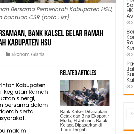
Sa
mah Bersama Pemerintah Kabupaten HSU,
HK
As
 bantuan CSR (poto : ist)
2
Be
ersamaan, Bank Kalsel Gelar Ramah
Kom
ah Kabupaten HSU
Ra
Ke
Ekonomi/Bisnis
2
Pa
t
Ja
Related Articles
Sun
Kal
intah Kabupaten
2
samaan,
ar kegiatan Ramah
atan sinergi,
en bersama dalam
aerah serta
Bank Kalsel Diharapkan
h
Cetak dan Bina Eksportir
yarakat.
Muda, H Jahrian : Batok
h
Kelapa Dipasarkan di
ma
Timur Tengah
abu malam