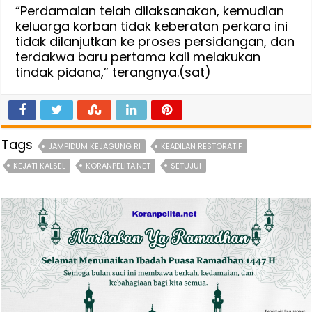
“Perdamaian telah dilaksanakan, kemudian
keluarga korban tidak keberatan perkara ini
tidak dilanjutkan ke proses persidangan, dan
terdakwa baru pertama kali melakukan
tindak pidana,” terangnya.(sat)
Tags
JAMPIDUM KEJAGUNG RI
KEADILAN RESTORATIF
KEJATI KALSEL
KORANPELITA.NET
SETUJUI