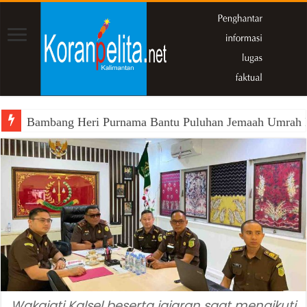
Bambang Heri Purnama Bantu Puluhan Jemaah Umrah Kals
Wakajati Kalsel beserta jajaran saat mengikuti