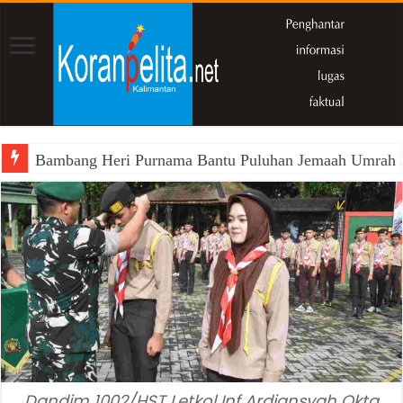
Bambang Heri Purnama Bantu Puluhan Jemaah Umrah Kals
Dandim 1002/HST Letkol Inf Ardiansyah Okta