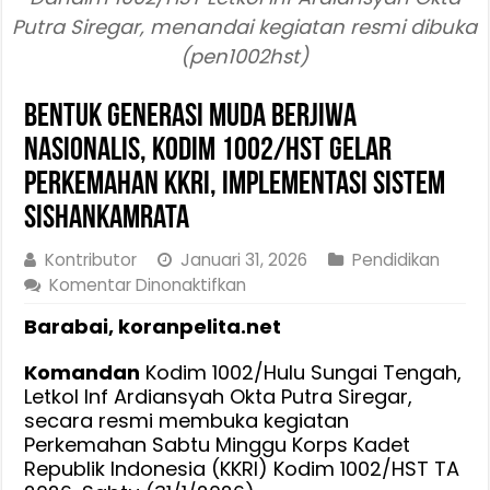
Putra Siregar, menandai kegiatan resmi dibuka
(pen1002hst)
Bentuk Generasi Muda Berjiwa
Nasionalis, Kodim 1002/HST Gelar
Perkemahan KKRI, Implementasi Sistem
Sishankamrata
Kontributor
Januari 31, 2026
Pendidikan
pada
Komentar Dinonaktifkan
Bentuk
Barabai, koranpelita.net
Generasi
Muda
Komandan
Kodim 1002/Hulu Sungai Tengah,
Berjiwa
Letkol Inf Ardiansyah Okta Putra Siregar,
Nasionalis,
secara resmi membuka kegiatan
Kodim
Perkemahan Sabtu Minggu Korps Kadet
1002/HST
Republik Indonesia (KKRI) Kodim 1002/HST TA
Gelar