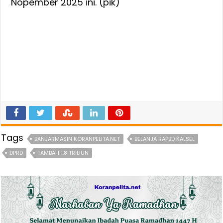
Nopember 2025 ini. (pik)
Tags
BANJARMASIN KORANPELITA.NET
BELANJA RAPBD KALSEL
DPRD
TAMBAH 1.8 TRILIUN