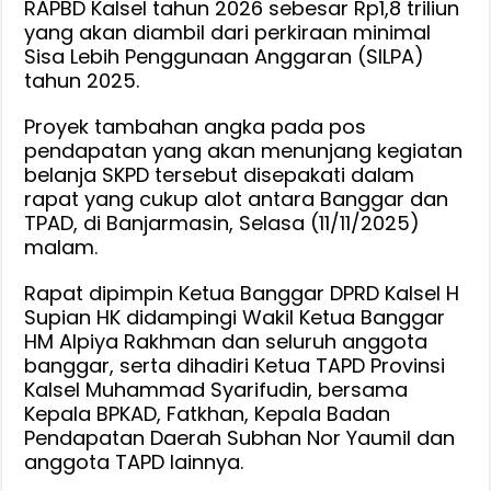
RAPBD Kalsel tahun 2026 sebesar Rp1,8 triliun
RAPBD
yang akan diambil dari perkiraan minimal
2026,
Sisa Lebih Penggunaan Anggaran (SILPA)
Rp
tahun 2025.
1.8
Proyek tambahan angka pada pos
Triliun,
pendapatan yang akan menunjang kegiatan
Total
belanja SKPD tersebut disepakati dalam
Proyeksi
rapat yang cukup alot antara Banggar dan
Sementara
TPAD, di Banjarmasin, Selasa (11/11/2025)
Rp
malam.
9,04
triliun
Rapat dipimpin Ketua Banggar DPRD Kalsel H
Supian HK didampingi Wakil Ketua Banggar
HM Alpiya Rakhman dan seluruh anggota
banggar, serta dihadiri Ketua TAPD Provinsi
Kalsel Muhammad Syarifudin, bersama
Kepala BPKAD, Fatkhan, Kepala Badan
Pendapatan Daerah Subhan Nor Yaumil dan
anggota TAPD lainnya.