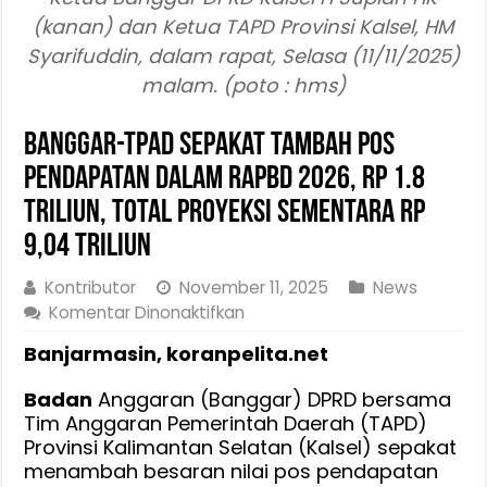
(kanan) dan Ketua TAPD Provinsi Kalsel, HM
Syarifuddin, dalam rapat, Selasa (11/11/2025)
malam. (poto : hms)
Banggar-TPAD Sepakat Tambah Pos
Pendapatan dalam RAPBD 2026, Rp 1.8
Triliun, Total Proyeksi Sementara Rp
9,04 triliun
Kontributor
November 11, 2025
News
pada
Komentar Dinonaktifkan
Banggar-
Banjarmasin, koranpelita.net
TPAD
Sepakat
Badan
Anggaran (Banggar) DPRD bersama
Tambah
Tim Anggaran Pemerintah Daerah (TAPD)
Pos
Provinsi Kalimantan Selatan (Kalsel) sepakat
Pendapatan
menambah besaran nilai pos pendapatan
dalam