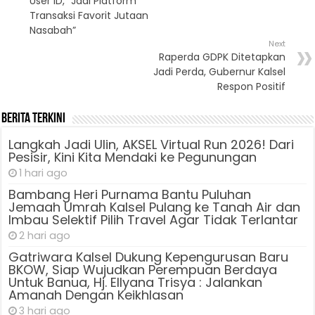
User ID, “Jadi Platform
Transaksi Favorit Jutaan
Nasabah”
Next
Raperda GDPK Ditetapkan
Jadi Perda, Gubernur Kalsel
Respon Positif
Berita Terkini
Langkah Jadi Ulin, AKSEL Virtual Run 2026! Dari
Pesisir, Kini Kita Mendaki ke Pegunungan
1 hari ago
Bambang Heri Purnama Bantu Puluhan
Jemaah Umrah Kalsel Pulang ke Tanah Air dan
Imbau Selektif Pilih Travel Agar Tidak Terlantar
2 hari ago
Gatriwara Kalsel Dukung Kepengurusan Baru
BKOW, Siap Wujudkan Perempuan Berdaya
Untuk Banua, Hj. Ellyana Trisya : Jalankan
Amanah Dengan Keikhlasan
3 hari ago