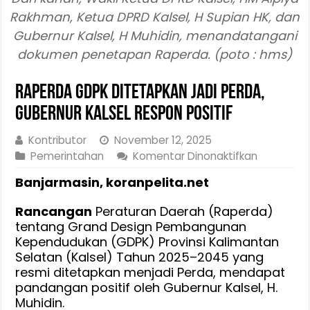
Rakhman, Ketua DPRD Kalsel, H Supian HK, dan
Gubernur Kalsel, H Muhidin, menandatangani
dokumen penetapan Raperda. (poto : hms)
Raperda GDPK Ditetapkan Jadi Perda,
Gubernur Kalsel Respon Positif
Kontributor
November 12, 2025
pada
Pemerintahan
Komentar Dinonaktifkan
Raperda
Banjarmasin, koranpelita.net
GDPK
Ditetapka
Rancangan
Peraturan Daerah (Raperda)
Jadi
tentang Grand Design Pembangunan
Perda,
Kependudukan (GDPK) Provinsi Kalimantan
Gubernur
Selatan (Kalsel) Tahun 2025–2045 yang
Kalsel
resmi ditetapkan menjadi Perda, mendapat
Respon
pandangan positif oleh Gubernur Kalsel, H.
Positif
Muhidin.