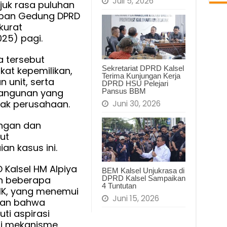
Juli 5, 2026
juk rasa puluhan
Jalur
epan Gedung DPRD
Aspirasi
kurat
dan
25) pagi.
Mediasi
 tersebut
Sekretariat DPRD Kalsel
kat kepemilikan,
Terima Kunjungan Kerja
 unit, serta
DPRD HSU Pelejari
Pansus BBM
bangunan yang
ihak perusahaan.
Juni 30, 2026
ngan dan
ut
n kasus ini.
 Kalsel HM Alpiya
BEM Kalsel Unjukrasa di
an beberapa
DPRD Kalsel Sampaikan
4 Tuntutan
 HK, yang menemui
Juni 15, 2026
kan bahwa
ti aspirasi
ui mekanisme