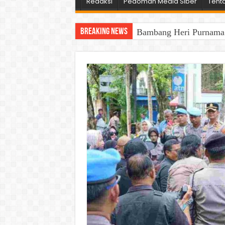
Redaksi
Pedoman Media Siber
Tent
Breaking News
Bambang Heri Purnama B