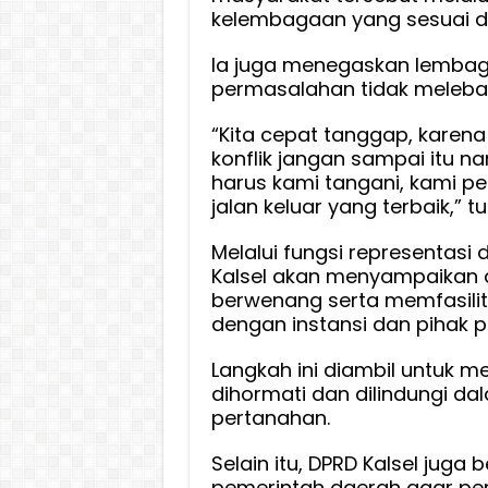
kelembagaan yang sesuai d
Ia juga menegaskan lembag
permasalahan tidak melebar
“Kita cepat tanggap, karena
konflik jangan sampai itu n
harus kami tangani, kami pel
jalan keluar yang terbaik,” t
Melalui fungsi representasi
Kalsel akan menyampaikan a
berwenang serta memfasilit
dengan instansi dan pihak 
Langkah ini diambil untuk 
dihormati dan dilindungi d
pertanahan.
Selain itu, DPRD Kalsel jug
pemerintah daerah agar pen