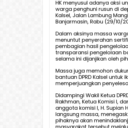
HK menyusul adanya aksi un
warga penghuni rusun di d
Kalsel, Jalan Lambung Mang
Banjarmasin, Rabu (29/10/20
Dalam aksinya massa warga
menuntut penyerahan sertifi
pembagian hasil pengelolaan
transparansi pengelolaan 
selama ini dijanjikan oleh p
Massa juga memohon duku
bantuan DPRD Kalsel untuk ik
memperjuangkan penyelesaia
Didampingi Wakil Ketua DPRD
Rakhman, Ketua Komisi I, d
anggota komisi I, H. Supian
langsung massa, menegas
pihaknya akan menindaklanju
masyarakat tersebut melal