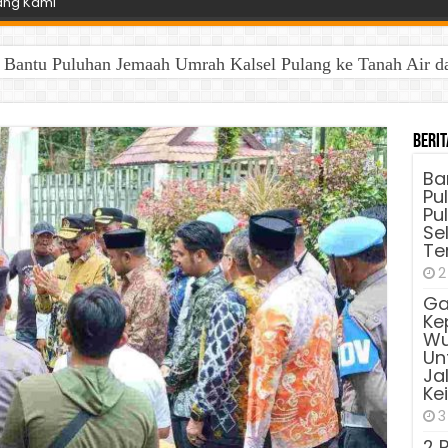
ang Kami
antu Puluhan Jemaah Umrah Kalsel Pulang ke Tanah Air dan 
Berit
Ba
Pu
Pu
Sel
Te
2
Ga
Ke
Wu
Unt
Ja
Ke
3
2 