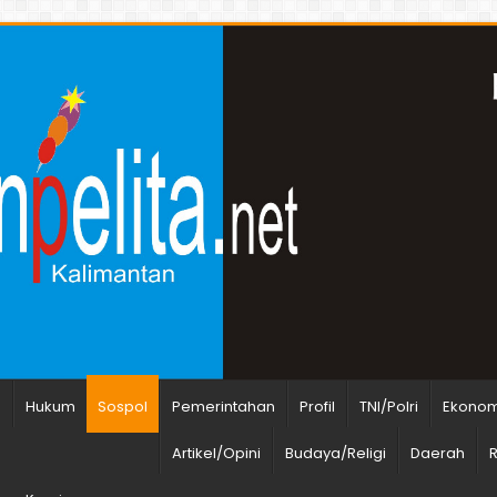
n
Hukum
Sospol
Pemerintahan
Profil
TNI/Polri
Ekonomi
Artikel/Opini
Budaya/Religi
Daerah
R