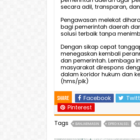
secara adil, transparan, da
Pengawasan melekat dihara
bagi pemerintah daerah dan
solusi terbaik tanpa menim
Dengan sikap cepat tanggap
menegaskan kembali perann
dan pemerintah. Lembaga in
masyarakat direspons deng
dalam koridor hukum dan kep
(hms/pik)
Facebook
Twitt
Share
Pinterest
Tags
BANJARMASIN
DPRD KALSEL
K