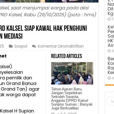
Na
lsel, saat menjumpai warga pada aksi
Di
Kg
PRD Kalsel, Rabu (29/10/2025) (poto : hms)
3
Ķe
RD Kalsel Siap Kawal Hak Penghuni
Pe
n Mediasi
Sa
HK
As
pada
25
Sospol
Komentar Dinonaktifkan
4
Soal
net
Related Articles
Rusun
Be
Kom
Grand
alsel)
Ra
Tan,
yelesaian
Ke
DPRD
ra pemilik dan
4
Kalsel
un Grand Banua
Siap
i Grand Tan) agar
Tahun Ajaran Baru,
Kawal
Jangan Sepelekan
ak warga dapat
Sekolah Swasta,
Hak
Anggota DPRD Kalsel
Penghuni
Suripno Sumas : Banyak
Juga Berkualitas
Kalsel H Supian
Melalui