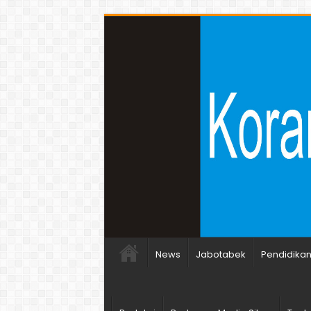
News
Jabotabek
Pendidika