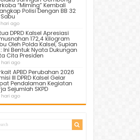
rkoba “Miming” Kembali
tangkap Polisi Dengan BB 32
 Sabu
 hari ago
tua DPRD Kalsel Apresiasi
musnahan 172,4 kilogram
bu Oleh Polda Kalsel, Supian
 : Ini Bentuk Nyata Dukungan
ta Cita Presiden
 hari ago
rkait APBD Perubahan 2026
isi III DPRD Kalsel Gelar
pat Pendalaman Kegiatan
rja Sejumlah SKPD
 hari ago