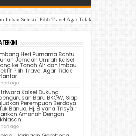
Imbau Selektif Pilih Travel Agar Tidak Terlantar
a Terkini
mbang Heri Purnama Bantu
luhan Jemaah Umrah Kalsel
lang ke Tanah Air dan Imbau
ektif Pilih Travel Agar Tidak
rlantar
 hari ago
triwara Kalsel Dukung
pengurusan Baru BKOW, Siap
judkan Perempuan Berdaya
uk Banua, Hj. Ellyana Trisya :
lankan Amanah Dengan
ikhlasan
 hari ago
Pelaku Jaringan Gembong