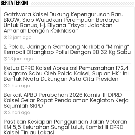
Berita Terkini
Gatriwara Kalsel Dukung Kepengurusan Baru
BKOW, Siap Wujudkan Perempuan Berdaya
Untuk Banua, Hj. Ellyana Trisya : Jalankan
Amanah Dengan Keikhlasan
13 jam ago
2 Pelaku Jaringan Gembong Narkoba “Miming”
Kembali Ditangkap Polisi Dengan BB 32 Kg Sabu
23 jam ago
Ķetua DPRD Kalsel Apresiasi Pemusnahan 172,4
kilogram Sabu Oleh Polda Kalsel, Supian HK : Ini
Bentuk Nyata Dukungan Asta Cita Presiden
2 hari ago
Berkait APBD Perubahan 2026 Komisi III DPRD
Kalsel Gelar Rapat Pendalaman Kegiatan Kerja
Sejumlah SKPD
2 hari ago
Pastikan Kesiapan Penggunaan Jalan Veteran
KM 5,5 Kelurahan Sungai Lulut, Komisi III DPRD
Kalsel Tinjau Lokasi