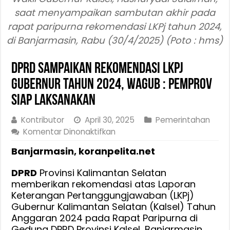
saat menyampaikan sambutan akhir pada
rapat paripurna rekomendasi LKPj tahun 2024,
di Banjarmasin, Rabu (30/4/2025) (Poto : hms)
DPRD Sampaikan Rekomendasi LKPj
Gubernur Tahun 2024, Wagub : Pemprov
Siap Laksanakan
Kontributor
April 30, 2025
Pemerintahan
pada
Komentar Dinonaktifkan
DPRD
Banjarmasin, koranpelita.net
Sampaikan
Rekomendasi
DPRD
Provinsi Kalimantan Selatan
LKPj
memberikan rekomendasi atas Laporan
Gubernur
Keterangan Pertanggungjawaban (LKPj)
Tahun
Gubernur Kalimantan Selatan (Kalsel) Tahun
2024,
Anggaran 2024 pada Rapat Paripurna di
Wagub
Gedung DPRD Provinsi Kalsel, Banjarmasin,