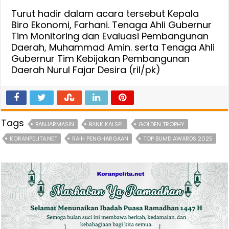
Turut hadir dalam acara tersebut Kepala
Biro Ekonomi, Farhani. Tenaga Ahli Gubernur
Tim Monitoring dan Evaluasi Pembangunan
Daerah, Muhammad Amin. serta Tenaga Ahli
Gubernur Tim Kebijakan Pembangunan
Daerah Nurul Fajar Desira (ril/pk)
Tags
BANJARMASIN
BANK KALSEL
GOLDEN TROPHY
KORANPELITA.NET
RAIH PENGHARGAAN
TOP BUMD AWARDS 2025