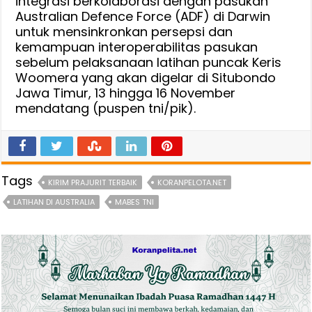
integrasi berkolaborasi dengan pasukan
Australian Defence Force (ADF) di Darwin
untuk mensinkronkan persepsi dan
kemampuan interoperabilitas pasukan
sebelum pelaksanaan latihan puncak Keris
Woomera yang akan digelar di Situbondo
Jawa Timur, 13 hingga 16 November
mendatang (puspen tni/pik).
Tags
KIRIM PRAJURIT TERBAIK
KORANPELOTA.NET
LATIHAN DI AUSTRALIA
MABES TNI