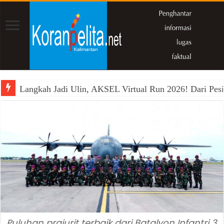
Langkah Jadi Ulin, AKSEL Virtual Run 2026! Dari Pesi
Puluhan prajurit terbaik dari Batalyon Infantri 3