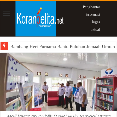
Bambang Heri Purnama Bantu Puluhan Jemaah Umrah Kals
Mall layanan publik (MPP) Hulu Sungai Utara