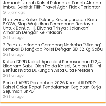
Jemaah Umrah Kalsel Pulang ke Tanah Air dan
Imbau Selektif Pilih Travel Agar Tidak Terlantar
15 jam ago
Gatriwara Kalsel Dukung Kepengurusan Baru
BKOW, Siap Wujudkan Perempuan Berdaya
Untuk Banua, Hj. Ellyana Trisya : Jalankan
Amanah Dengan Keikhlasan
2 hari ago
2 Pelaku Jaringan Gembong Narkoba “Miming”
Kembali Ditangkap Polisi Dengan BB 32 Kg Sabu
2 hari ago
Ķetua DPRD Kalsel Apresiasi Pemusnahan 172,4
kilogram Sabu Oleh Polda Kalsel, Supian HK : Ini
Bentuk Nyata Dukungan Asta Cita Presiden
3 hari ago
Berkait APBD Perubahan 2026 Komisi III DPRD
Kalsel Gelar Rapat Pendalaman Kegiatan Kerja
Sejumlah SKPD
3 hari ago