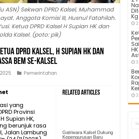
Na
aju ASN) Sekwan DPRD Kalsel, Muhammad
Di
Kg
hayat. Anggota Komisi III, Husnul Fatahilah.
2
Yusi. Ketua DPRD Kalsel H Supian HK dan
Ķe
olda Kalsel. (poto: pik)
Pe
Sa
HK
etua DPRD Kalsel, H Supian HK dan
As
assa BEM se-Kalsel
3
Be
 2025
Pemerintahan
Kom
Ra
r
Ke
net
Related Articles
3
rasi yang
PRD Provinsi
 H Supian HK,
g berunjuk rasa
l, Jalan Lambung
Gatriwara Kalsel Dukung
Kepengurusan Baru