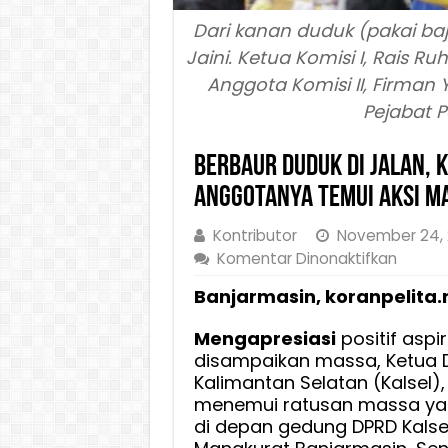
Dari kanan duduk (pakai b
Jaini. Ketua Komisi I, Rais Ru
Anggota Komisi II, Firman 
Pejabat P
Berbaur Duduk di Jalan, K
Anggotanya Temui Aksi M
Kontributor
November 24,
pada
Komentar Dinonaktifkan
Berbau
Banjarmasin, koranpelita.
Duduk
di
Mengapresiasi
positif aspi
Jalan,
disampaikan massa, Ketua D
Ketua
Kalimantan Selatan (Kalsel),
DPRD
menemui ratusan massa yan
Kalsel,
di depan gedung DPRD Kalse
H