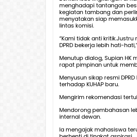
menghadapi tantangan besa
kegiatan tambang dan perli
menyatakan siap memasukk
lintas komisi.
“Kami tidak anti kritik.Just
DPRD bekerja lebih hati-hati
Menutup dialog, Supian HK
rapat pimpinan untuk memb
Menyusun sikap resmi DPRD 
terhadap KUHAP baru.
Mengirim rekomendasi tertul
Mendorong pembahasan lebih
internal dewan.
Ia mengajak mahasiswa ter
berhenti di tingkat aspirasi.