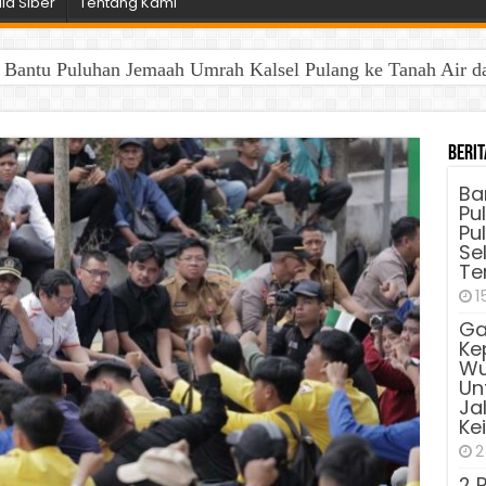
a Siber
Tentang Kami
antu Puluhan Jemaah Umrah Kalsel Pulang ke Tanah Air dan 
Berit
Ba
Pu
Pu
Sel
Te
1
Ga
Ke
Wu
Unt
Ja
Ke
2
2 