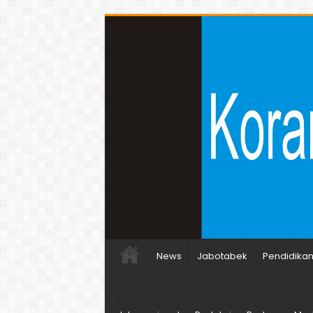
News
Jabotabek
Pendidika