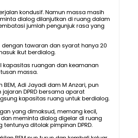
berjalan kondusif. Namun massa masih
inta dialog dilanjutkan di ruang dalam
mbatasi jumlah pengunjuk rasa yang
a dengan tawaran dan syarat hanya 20
asuk ikut berdialog.
al kapasitas ruangan dan keamanan
atusan massa.
 BEM, Adi Jayadi dam M Anzari, pun
n jajaran DPRD bersama aparat
gsung kapasitas ruang untuk berdialog.
ngan yang dimaksud, memang kecil,
 dan meminta dialog digelar di ruang
 tentunya ditolak pimpinan DPRD.
ilan BEM pun turun dan kembali keluar