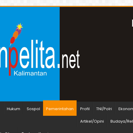
n
Hukum
Sospol
Pemerintahan
Profil
TNI/Polri
Ekonomi
Artikel/Opini
Budaya/Rel