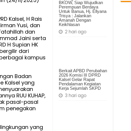
in (24/11/2025)
BKOW, Siap Wujudkan
Perempuan Berdaya
Untuk Banua, Hj. Ellyana
Trisya : Jalankan
RD Kalsel, H Rais
Amanah Dengan
Firman Yusi, dan
Keikhlasan
tanya
Fatahillah dan
2 hari ago
ammad Jaini serta
PRD H Supian HK
rgilir dari
 berbagai kampus
Berkait APBD Perubahan
2026 Komisi III DPRD
ungan Badan
Kalsel Gelar Rapat
e Kalsel yang
Pendalaman Kegiatan
, menyuarakan
Kerja Sejumlah SKPD
annya RUU KUHAP,
3 hari ago
k pasal-pasal
m penegakan
e lingkungan yang