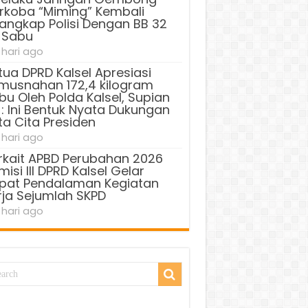
rkoba “Miming” Kembali
tangkap Polisi Dengan BB 32
 Sabu
 hari ago
tua DPRD Kalsel Apresiasi
musnahan 172,4 kilogram
bu Oleh Polda Kalsel, Supian
 : Ini Bentuk Nyata Dukungan
ta Cita Presiden
 hari ago
rkait APBD Perubahan 2026
isi III DPRD Kalsel Gelar
pat Pendalaman Kegiatan
rja Sejumlah SKPD
 hari ago