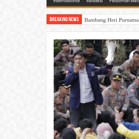
Internasional
Redaksi
Pedoman Medi
Breaking News
Bambang Heri Purnama B