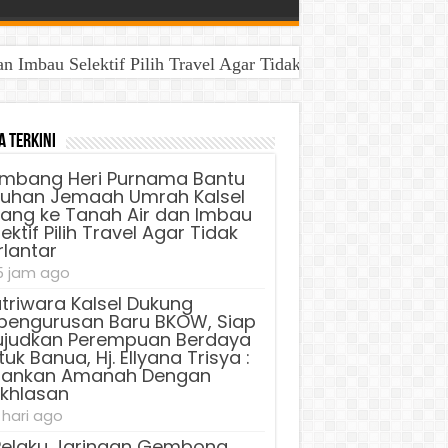
Imbau Selektif Pilih Travel Agar Tidak Terlantar
a Terkini
mbang Heri Purnama Bantu
luhan Jemaah Umrah Kalsel
lang ke Tanah Air dan Imbau
ektif Pilih Travel Agar Tidak
rlantar
5 jam ago
triwara Kalsel Dukung
pengurusan Baru BKOW, Siap
judkan Perempuan Berdaya
uk Banua, Hj. Ellyana Trisya :
lankan Amanah Dengan
ikhlasan
 hari ago
Pelaku Jaringan Gembong