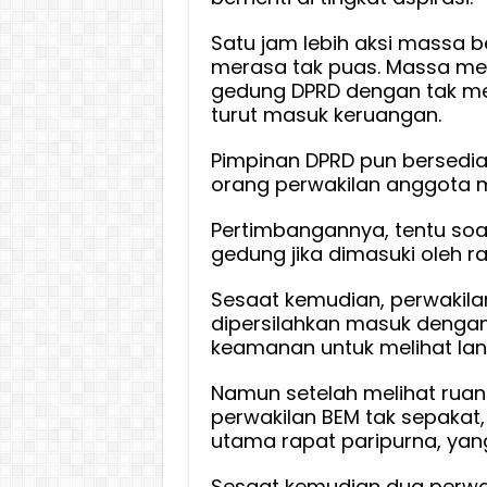
Satu jam lebih aksi massa 
merasa tak puas. Massa mem
gedung DPRD dengan tak me
turut masuk keruangan.
Pimpinan DPRD pun bersedi
orang perwakilan anggota m
Pertimbangannya, tentu so
gedung jika dimasuki oleh r
Sesaat kemudian, perwakilan
dipersilahkan masuk denga
keamanan untuk melihat lan
Namun setelah melihat rua
perwakilan BEM tak sepakat,
utama rapat paripurna, yang
Sesaat kemudian dua perwak