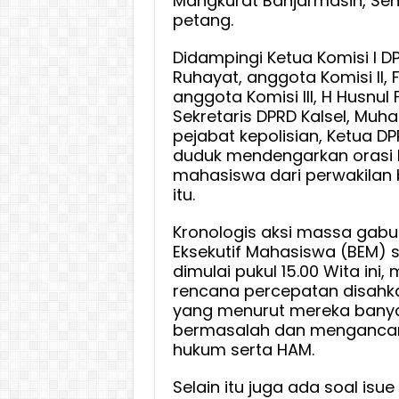
Mangkurat Banjarmasin, Sen
Supian
petang.
HK
Didampingi Ketua Komisi I DP
dan
Ruhayat, anggota Komisi II, 
Anggo
anggota Komisi III, H Husnul 
Temui
Sekretaris DPRD Kalsel, Muh
Aksi
pejabat kepolisian, Ketua D
Massa
duduk mendengarkan orasi be
BEM
mahasiswa dari perwakilan
se-
itu.
Kalsel
Kronologis aksi massa gab
Eksekutif Mahasiswa (BEM) s
dimulai pukul 15.00 Wita ini
rencana percepatan disahk
yang menurut mereka banya
bermasalah dan menganca
hukum serta HAM.
Selain itu juga ada soal isu