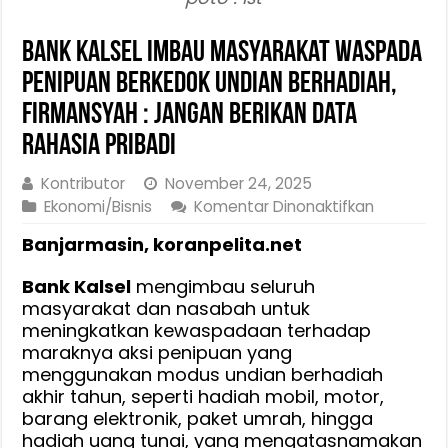
Bank Kalsel Imbau Masyarakat Waspada
Penipuan Berkedok Undian Berhadiah,
Firmansyah : Jangan Berikan Data
Rahasia Pribadi
Kontributor
November 24, 2025
pada
Ekonomi/Bisnis
Komentar Dinonaktifkan
Bank
Banjarmasin, koranpelita.net
Kalsel
Imbau
Bank Kalsel
mengimbau seluruh
Masyarak
masyarakat dan nasabah untuk
Waspada
meningkatkan kewaspadaan terhadap
Penipuan
maraknya aksi penipuan yang
Berkedok
menggunakan modus undian berhadiah
Undian
akhir tahun, seperti hadiah mobil, motor,
Berhadiah
barang elektronik, paket umrah, hingga
Firmansy
hadiah uang tunai, yang mengatasnamakan