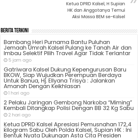
Ketua DPRD Kalsel, H Supian
HK dan Anggotanya Temui
Aksi Massa BEM se-Kalsel
Berita Terkini
Bambang Heri Purnama Bantu Puluhan
Jemaah Umrah Kalsel Pulang ke Tanah Air dan
Imbau Selektif Pilih Travel Agar Tidak Terlantar
5 jam ago
Gatriwara Kalsel Dukung Kepengurusan Baru
BKOW, Siap Wujudkan Perempuan Berdaya
Untuk Banua, Hj. Ellyana Trisya : Jalankan
Amanah Dengan Keikhlasan
1 hari ago
2 Pelaku Jaringan Gembong Narkoba “Miming”
Kembali Ditangkap Polisi Dengan BB 32 Kg Sabu
2 hari ago
Ķetua DPRD Kalsel Apresiasi Pemusnahan 172,4
kilogram Sabu Oleh Polda Kalsel, Supian HK : Ini
Bentuk Nyata Dukungan Asta Cita Presiden