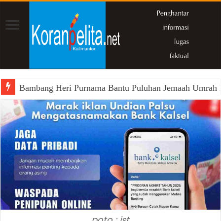
Bambang Heri Purnama Bantu Puluhan Jemaah Umrah Kals
poto : ist