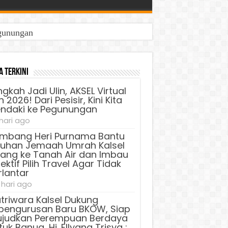
egunungan
a Terkini
ngkah Jadi Ulin, AKSEL Virtual
 2026! Dari Pesisir, Kini Kita
ndaki ke Pegunungan
 hari ago
mbang Heri Purnama Bantu
luhan Jemaah Umrah Kalsel
lang ke Tanah Air dan Imbau
ektif Pilih Travel Agar Tidak
rlantar
 hari ago
triwara Kalsel Dukung
pengurusan Baru BKOW, Siap
judkan Perempuan Berdaya
uk Banua, Hj. Ellyana Trisya :