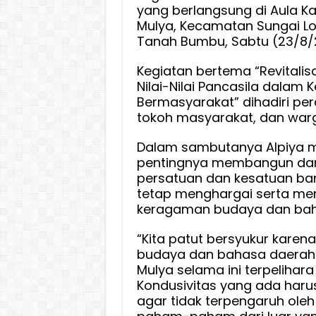
yang berlangsung di Aula Ka
Mulya, Kecamatan Sungai L
Tanah Bumbu, Sabtu (23/8/
Kegiatan bertema “Revitalisa
Nilai-Nilai Pancasila dalam 
Bermasyarakat” dihadiri pe
tokoh masyarakat, dan war
Dalam sambutanya Alpiya 
pentingnya membangun da
persatuan dan kesatuan b
tetap menghargai serta me
keragaman budaya dan bah
“Kita patut bersyukur kare
budaya dan bahasa daerah 
Mulya selama ini terpelihara
Kondusivitas yang ada harus
agar tidak terpengaruh ole