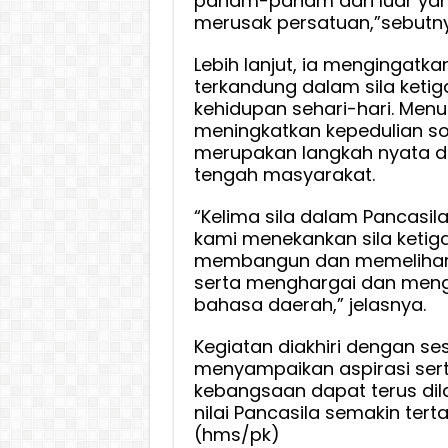
paham-paham dari luar yan
merusak persatuan,”sebutny
Lebih lanjut, ia mengingatk
terkandung dalam sila keti
kehidupan sehari-hari. Men
meningkatkan kepedulian s
merupakan langkah nyata da
tengah masyarakat.
“Kelima sila dalam Pancasil
kami menekankan sila keti
membangun dan memelihara
serta menghargai dan men
bahasa daerah,” jelasnya.
Kegiatan diakhiri dengan se
menyampaikan aspirasi sert
kebangsaan dapat terus dila
nilai Pancasila semakin te
(hms/pk)