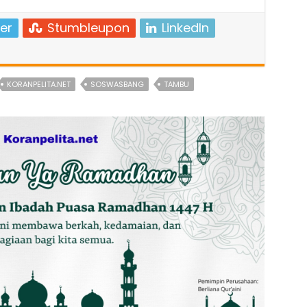
er
Stumbleupon
LinkedIn
KORANPELITA.NET
SOSWASBANG
TAMBU