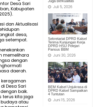
Juga Berkualitas
ntor Desa Sari
Dalam
Juli 5, 2026
oban, Kabupaten
ke-
2025).
Seharian
si dan Aktualisasi
Kehidupan
rangkat desa,
Sekretariat DPRD Kalsel
ga setempat.
Terima Kunjungan Kerja
DPRD HSU Pelejari
menekankan
Pansus BBM
n memelihara
Juni 30, 2026
angsa dengan
nghormati
asa daerah.
na keragaman
di Desa Sari
BEM Kalsel Unjukrasa di
 dengan baik.
DPRD Kalsel Sampaikan
4 Tuntutan
 terus kita jaga
Juni 15, 2026
h budaya atau