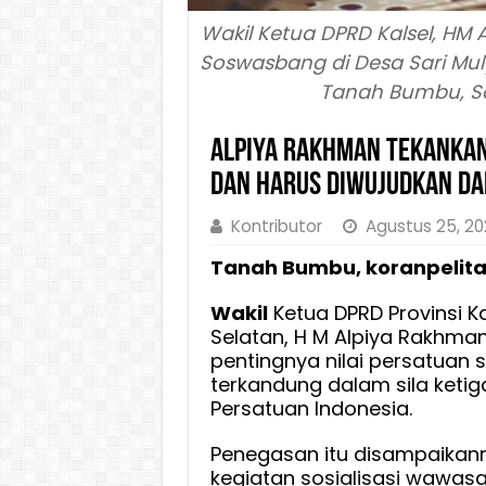
Wakil Ketua DPRD Kalsel, HM
Soswasbang di Desa Sari Mu
Tanah Bumbu, Sa
Alpiya Rakhman Tekankan
dan Harus Diwujudkan Da
Kontributor
Agustus 25, 2
Tanah Bumbu, koranpelita
Wakil
Ketua DPRD Provinsi K
Selatan, H M Alpiya Rakhm
pentingnya nilai persatuan
terkandung dalam sila ketiga
Persatuan Indonesia.
Penegasan itu disampaikan
kegiatan sosialisasi wawa