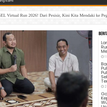
ang Kami
EL Virtual Run 2026! Dari Pesisir, Kini Kita Mendaki ke P
Berit
La
Run
Me
1
Ba
Pu
Pu
Sel
Te
2
Ga
Ke
Wu
Unt