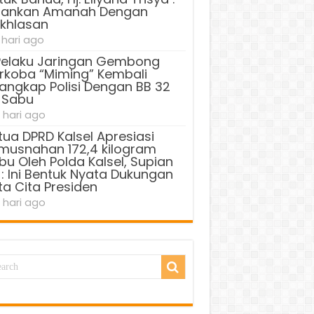
lankan Amanah Dengan
ikhlasan
 hari ago
Pelaku Jaringan Gembong
rkoba “Miming” Kembali
tangkap Polisi Dengan BB 32
 Sabu
 hari ago
tua DPRD Kalsel Apresiasi
musnahan 172,4 kilogram
bu Oleh Polda Kalsel, Supian
 : Ini Bentuk Nyata Dukungan
ta Cita Presiden
 hari ago