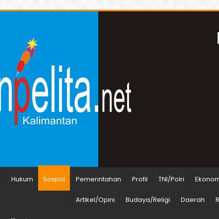
n
Hukum
Sospol
Pemerintahan
Profil
TNI/Polri
Ekonomi
Artikel/Opini
Budaya/Religi
Daerah
R