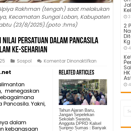
Ja
 Alpiya Rakhman (tengah) saat melakukan
Ke
lya, Kecamatan Sungai Loban, Kabupaten
3
btu (23/8/2025).(poto :hms)
2 
Na
Di
 Nilai Persatuan dalam Pancasila
Kg
4
lam ke-Seharian
Ķe
pada
025
Sospol
Komentar Dinonaktifkan
Pe
Sa
Alpiya
.net
HK
Related Articles
Rakhman
As
Tekankan
alimantan
4
Nilai
an, menegaskan
Persatuan
 sebagaimana
dalam
 Pancasila. Yakni,
Pancasila
Tahun Ajaran Baru,
dan
Jangan Sepelekan
Sekolah Swasta,
Harus
nya dalam
Anggota DPRD Kalsel
Diwujudkan
Suripno Sumas : Banyak
san kebangsaan