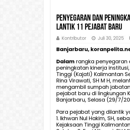
Penyegaran dan Peningkat
Lantik 11 Pejabat Baru
Kontributor
Juli 30, 2025
Banjarbaru, koranpelita.n
Dalam
rangka penyegaran o
peningkatan kinerja institus
Tinggi (Kajati) Kalimantan Se
Rina Virawati, SH M H, melan
mengambil sumpah jabatan
pejabat baru di lingkungan Ke
Banjarbaru, Selasa (29/7/20
Para pejabat yang dilantik ya
1. Ikhwan Nul Hakim, SH, seb
Kejaksaan Tinggi Kalimanta