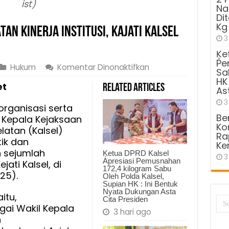
ist)
Na
Di
Kg
an Kinerja Institusi, Kajati Kalsel
3
Ķe
Pe
pada
Hukum
Komentar Dinonaktifkan
Sa
Penyegaran
HK
et
Related Articles
As
dan
Peningkatan
3
rganisasi serta
Kinerja
Be
i, Kepala Kejaksaan
Institusi,
Kom
latan (Kalsel)
Ra
Kajati
tik dan
Ke
Kalsel
 sejumlah
Ķetua DPRD Kalsel
3
Lantik
Apresiasi Pemusnahan
jati Kalsel, di
172,4 kilogram Sabu
11
25).
Oleh Polda Kalsel,
Pejabat
Supian HK : Ini Bentuk
Nyata Dukungan Asta
itu,
Baru
Cita Presiden
agai Wakil Kepala
3 hari ago
n