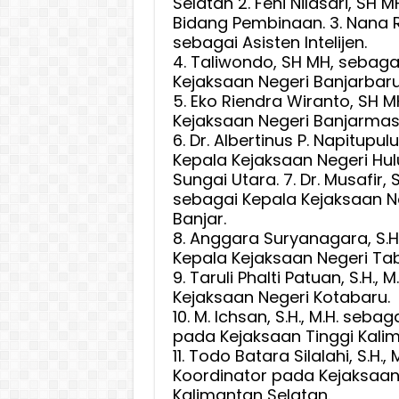
Selatan 2. Feni Nilasari, SH 
Bidang Pembinaan. 3. Nana 
sebagai Asisten Intelijen.
4. Taliwondo, SH MH, sebaga
Kejaksaan Negeri Banjarbaru
5. Eko Riendra Wiranto, SH 
Kejaksaan Negeri Banjarmas
6. Dr. Albertinus P. Napitupu
Kepala Kejaksaan Negeri Hul
Sungai Utara. 7. Dr. Musafir, S
sebagai Kepala Kejaksaan N
Banjar.
8. Anggara Suryanagara, S.H.
Kepala Kejaksaan Negeri Ta
9. Taruli Phalti Patuan, S.H.,
Kejaksaan Negeri Kotabaru.
10. M. Ichsan, S.H., M.H. seba
pada Kejaksaan Tinggi Kalim
11. Todo Batara Silalahi, S.H.,
Koordinator pada Kejaksaan
Kalimantan Selatan.