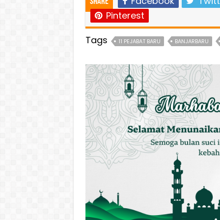
Facebook
Twitt
Share
Pinterest
Tags
11 PEJABAT BARU
BANJARBARU