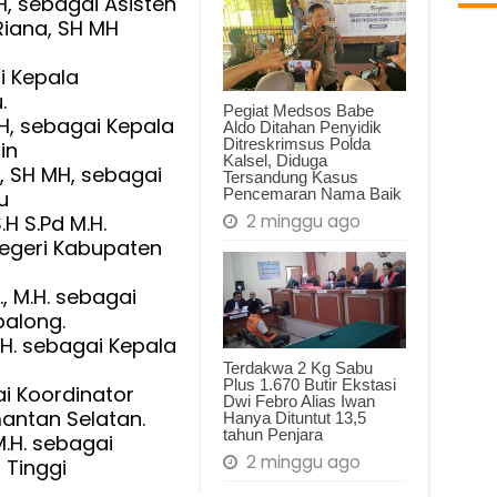
MH, sebagai Asisten
Riana, SH MH
i Kepala
.
Pegiat Medsos Babe
MH, sebagai Kepala
Aldo Ditahan Penyidik
Ditreskrimsus Polda
in
Kalsel, Diduga
lu, SH MH, sebagai
Tersandung Kasus
Pencemaran Nama Baik
u
2 minggu ago
.H S.Pd M.H.
egeri Kabupaten
, M.H. sebagai
balong.
 M.H. sebagai Kepala
Terdakwa 2 Kg Sabu
Plus 1.670 Butir Ekstasi
gai Koordinator
Dwi Febro Alias Iwan
antan Selatan.
Hanya Dituntut 13,5
tahun Penjara
 M.H. sebagai
2 minggu ago
 Tinggi