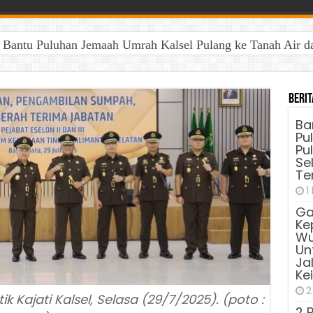
antu Puluhan Jemaah Umrah Kalsel Pulang ke Tanah Air dan 
ng Kepengurusan Baru BKOW, Siap Wujudkan Perempuan Berd
Berit
Ba
Pu
Pu
Sel
Te
1
Ga
Ke
Wu
Unt
Ja
Ke
2
k Kajati Kalsel, Selasa (29/7/2025). (poto :
2 