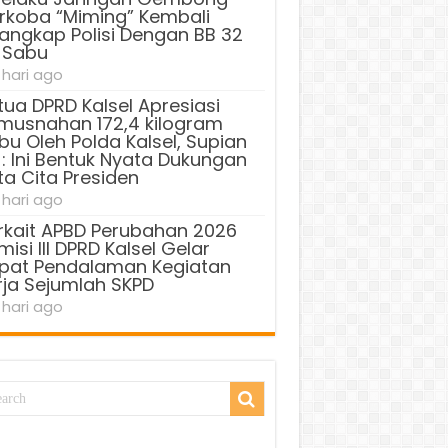
rkoba “Miming” Kembali
tangkap Polisi Dengan BB 32
 Sabu
 hari ago
tua DPRD Kalsel Apresiasi
musnahan 172,4 kilogram
bu Oleh Polda Kalsel, Supian
 : Ini Bentuk Nyata Dukungan
ta Cita Presiden
 hari ago
rkait APBD Perubahan 2026
isi III DPRD Kalsel Gelar
pat Pendalaman Kegiatan
rja Sejumlah SKPD
 hari ago