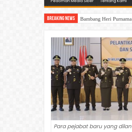
Pedoman Media Siber
Tentang Kami
Breaking News
Bambang Heri Purnama B
Gatriwara Kalsel Duku
Para pejabat baru yang dilanti