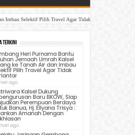
Imbau Selektif Pilih Travel Agar Tidak Terlantar
aya Untuk Banua, Hj. Ellyana Trisya : Jalankan Amanah D
a Terkini
mbang Heri Purnama Bantu
luhan Jemaah Umrah Kalsel
lang ke Tanah Air dan Imbau
ektif Pilih Travel Agar Tidak
rlantar
 hari ago
triwara Kalsel Dukung
pengurusan Baru BKOW, Siap
judkan Perempuan Berdaya
uk Banua, Hj. Ellyana Trisya :
lankan Amanah Dengan
ikhlasan
 hari ago
Pelaku Jaringan Gembong