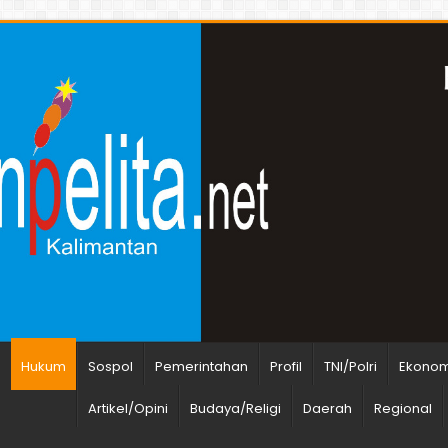
n
Hukum
Sospol
Pemerintahan
Profil
TNI/Polri
Ekonomi
Artikel/Opini
Budaya/Religi
Daerah
Regional