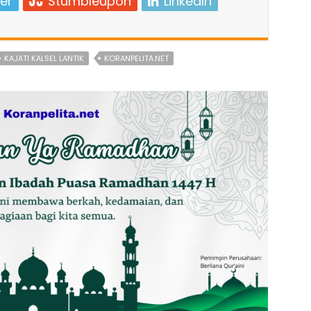
er
Stumbleupon
LinkedIn
KAJATI KALSEL LANTIK
KORANPELITA.NET