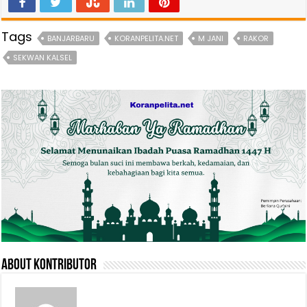
Tags
BANJARBARU
KORANPELITA.NET
M JANI
RAKOR
SEKWAN KALSEL
About Kontributor