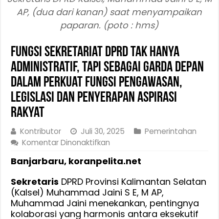
AP, (dua dari kanan) saat menyampaikan
paparan. (poto : hms)
Fungsi Sekretariat DPRD Tak Hanya
Administratif, Tapi Sebagai Garda Depan
Dalam Perkuat Fungsi Pengawasan,
Legislasi dan Penyerapan Aspirasi
Rakyat
Kontributor
Juli 30, 2025
Pemerintahan
pada
Komentar Dinonaktifkan
Fungsi
Banjarbaru, koranpelita.net
Sekretariat
DPRD
Sekretaris
DPRD Provinsi Kalimantan Selatan
Tak
(Kalsel) Muhammad Jaini S E, M AP,
Hanya
Muhammad Jaini menekankan, pentingnya
Administratif,
kolaborasi yang harmonis antara eksekutif