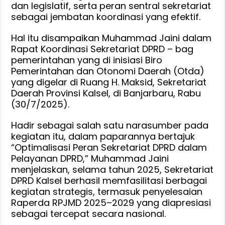
Tapi
dan legislatif, serta peran sentral sekretariat
Sebagai
sebagai jembatan koordinasi yang efektif.
Garda
Depan
Hal itu disampaikan Muhammad Jaini dalam
Rapat Koordinasi Sekretariat DPRD – bag
Dalam
pemerintahan yang di inisiasi Biro
Perkuat
Pemerintahan dan Otonomi Daerah (Otda)
Fungsi
yang digelar di Ruang H. Maksid, Sekretariat
Pengawasan,
Daerah Provinsi Kalsel, di Banjarbaru, Rabu
Legislasi
(30/7/2025).
dan
Penyerapan
Hadir sebagai salah satu narasumber pada
Aspirasi
kegiatan itu, dalam paparannya bertajuk
Rakyat
“Optimalisasi Peran Sekretariat DPRD dalam
Pelayanan DPRD,” Muhammad Jaini
menjelaskan, selama tahun 2025, Sekretariat
DPRD Kalsel berhasil memfasilitasi berbagai
kegiatan strategis, termasuk penyelesaian
Raperda RPJMD 2025–2029 yang diapresiasi
sebagai tercepat secara nasional.