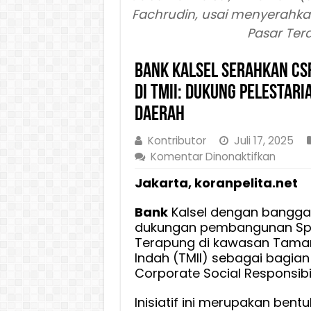
Fachrudin, usai menyerahk
Pasar Tera
Bank Kalsel Serahkan CS
di TMII: Dukung Pelesta
Daerah
Kontributor
Juli 17, 2025
pada
Komentar Dinonaktifkan
Bank
Jakarta, koranpelita.net
Kalsel
Serahk
Bank
Kalsel dengan bangg
CSR
dukungan pembangunan Sp
Pemba
Terapung di kawasan Taman
Spot
Indah (TMII) sebagai bagian
Pasar
Corporate Social Responsibil
Terap
di
Inisiatif ini merupakan ben