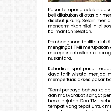
Pasar terapung adalah pasar 
beli dilakukan di atas air 
disebut jukung. Selain men
mencerminkan nilai-nilai s
Kalimantan Selatan.
Pembangunan fasilitas ini di
mengingat TMII merupakan 
merepresentasikan keberaga
nusantara.
Kehadiran spot pasar tera
daya tarik wisata, menjadi 
memperluas akses pasar bag
“Kami percaya bahwa kolabo
dan masyarakat sangat pe
berkelanjutan. Dan TMII, se
tempat yang tepat untuk me