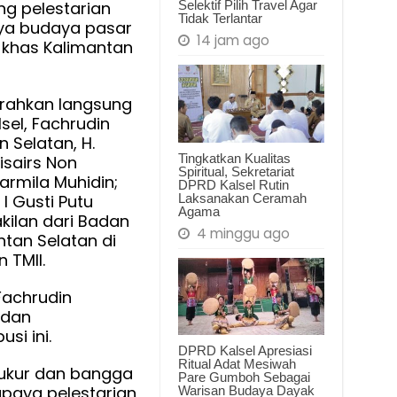
Selektif Pilih Travel Agar
g pelestarian
Tidak Terlantar
ya budaya pasar
g
14 jam ago
 khas Kalimantan
arian
a
erahkan langsung
rdayaan
sel, Fachrudin
 Selatan, H.
h
Tingkatkan Kualitas
isairs Non
Spiritual, Sekretariat
Karmila Muhidin;
DPRD Kalsel Rutin
Laksanakan Ceramah
 I Gusti Putu
Agama
kilan dari Badan
4 minggu ago
tan Selatan di
 TMII.
Fachrudin
 dan
si ini.
DPRD Kalsel Apresiasi
Ritual Adat Mesiwah
ukur dan bangga
Pare Gumboh Sebagai
upaya pelestarian
Warisan Budaya Dayak