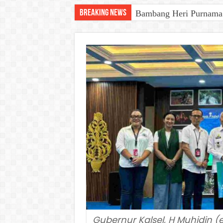
Breaking News
Bambang Heri Purnama B
Gatriwara Kalsel Duku
Gubernur Kalsel, H Muhidin (e