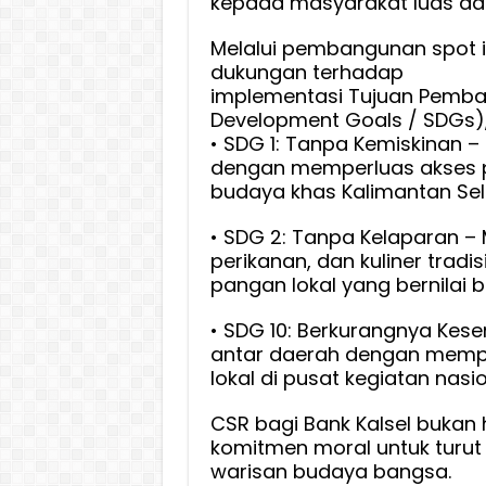
kepada masyarakat luas da
Melalui pembangunan spot in
dukungan terhadap
implementasi Tujuan Pemban
Development Goals / SDGs), 
• SDG 1: Tanpa Kemiskinan 
dengan memperluas akses p
budaya khas Kalimantan Sel
• SDG 2: Tanpa Kelaparan – 
perikanan, dan kuliner trad
pangan lokal yang bernilai 
• SDG 10: Berkurangnya Kes
antar daerah dengan mempe
lokal di pusat kegiatan nasio
CSR bagi Bank Kalsel bukan 
komitmen moral untuk turu
warisan budaya bangsa.