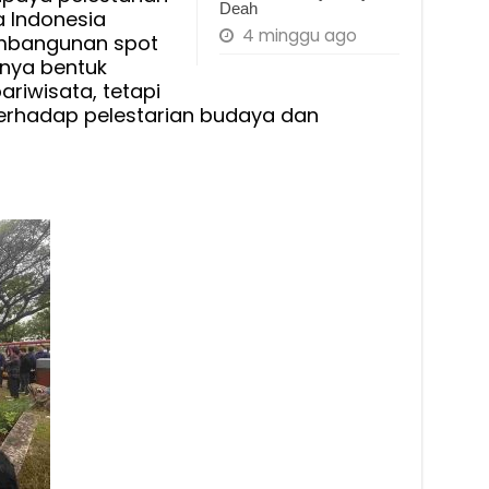
Deah
 Indonesia
4 minggu ago
embangunan spot
anya bentuk
riwisata, tetapi
terhadap pelestarian budaya dan