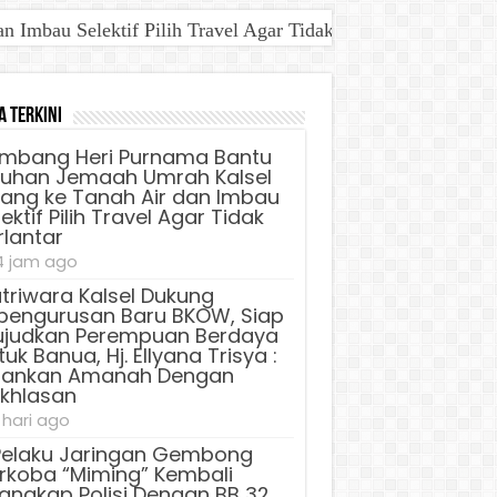
Imbau Selektif Pilih Travel Agar Tidak Terlantar
aya Untuk Banua, Hj. Ellyana Trisya : Jalankan Amanah D
a Terkini
mbang Heri Purnama Bantu
luhan Jemaah Umrah Kalsel
lang ke Tanah Air dan Imbau
ektif Pilih Travel Agar Tidak
rlantar
4 jam ago
triwara Kalsel Dukung
pengurusan Baru BKOW, Siap
judkan Perempuan Berdaya
uk Banua, Hj. Ellyana Trisya :
lankan Amanah Dengan
ikhlasan
 hari ago
Pelaku Jaringan Gembong
rkoba “Miming” Kembali
tangkap Polisi Dengan BB 32