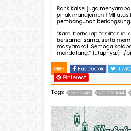
Bank Kalsel juga menyampai
pihak manajemen TMII atas 
pembangunan berlangsung.
“Kami berharap fasilitas in
bersama-sama, serta memb
masyarakat. Semoga kolabora
mendatang,” tutupnya.(ril/pi
Facebook
Twitt
Share
Pinterest
Tags
BANK KALSEL
CSR SPOT TMMI