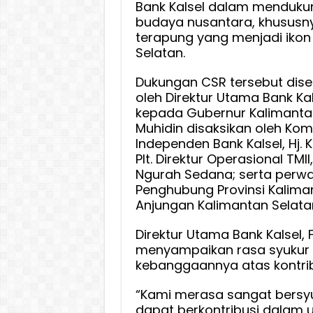
TMII:
Bank Kalsel dalam mendukun
budaya nusantara, khususn
Dukun
terapung yang menjadi ikon
Pelest
Selatan.
Buday
dan
Dukungan CSR tersebut dis
Pembe
oleh Direktur Utama Bank Kal
UMKM
kepada Gubernur Kalimantan
Daera
Muhidin disaksikan oleh Kom
Independen Bank Kalsel, Hj. 
Plt. Direktur Operasional TMII,
Ngurah Sedana; serta perwa
Penghubung Provinsi Kaliman
Anjungan Kalimantan Selatan
Direktur Utama Bank Kalsel, 
menyampaikan rasa syukur
kebanggaannya atas kontribu
“Kami merasa sangat bersy
dapat berkontribusi dalam 