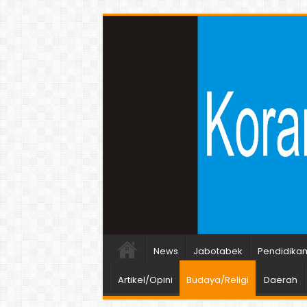
News
Jabotabek
Pendidika
Artikel/Opini
Budaya/Religi
Daerah