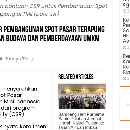
Kg
an bantuan CSR untuk Pembanguan Spot
2
pung di TMII (poto :ist)
Ķe
Pe
R Pembangunan Spot Pasar Terapung
Sa
HK
rian Budaya dan Pemberdayaan UMKM
As
3
Be
Budaya/Religi
Kom
Ra
Ke
Related Articles
3
an
a menyerahkan
ot Pasar
ngunan
 Mini Indonesia
 dari program
ity (CSR).
Bambang Heri Purnama
ung
Bantu Puluhan Jemaah
Umrah Kalsel Pulang ke
tuk nyata komitmen
Tanah Air dan Imbau