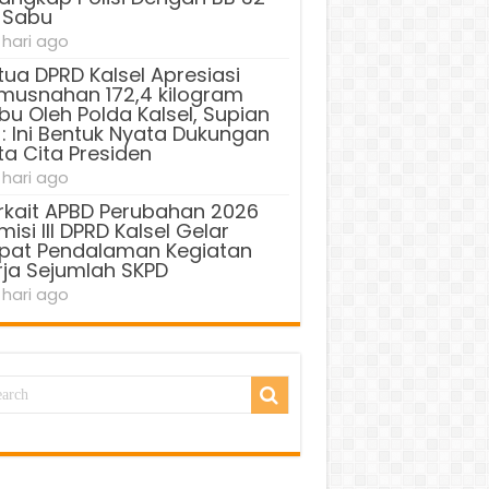
 Sabu
 hari ago
tua DPRD Kalsel Apresiasi
musnahan 172,4 kilogram
bu Oleh Polda Kalsel, Supian
 : Ini Bentuk Nyata Dukungan
ta Cita Presiden
 hari ago
rkait APBD Perubahan 2026
isi III DPRD Kalsel Gelar
pat Pendalaman Kegiatan
rja Sejumlah SKPD
 hari ago