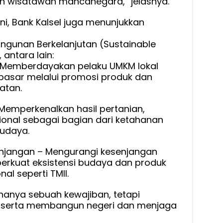
n wisatawan mancanegara,” jelasnya.
i, Bank Kalsel juga menunjukkan
gunan Berkelanjutan (Sustainable
antara lain:
– Memberdayakan pelaku UMKM lokal
asar melalui promosi produk dan
atan.
Memperkenalkan hasil pertanian,
isional sebagai bagian dari ketahanan
budaya.
enjangan – Mengurangi kesenjangan
rkuat eksistensi budaya dan produk
nal seperti TMII.
hanya sebuah kewajiban, tetapi
t serta membangun negeri dan menjaga