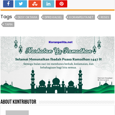
Tags
DESY OKTAVIA
DPRD KALSEL
KORANPELITA.NET
RESES
TAPIN
About Kontributor