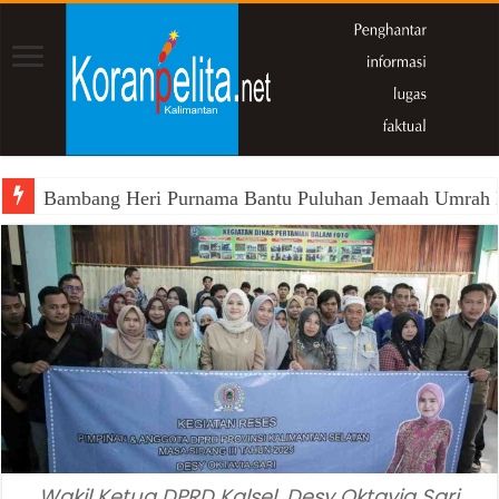
Bambang Heri Purnama Bantu Puluhan Jemaah Umrah Kals
Wakil Ketua DPRD Kalsel, Desy Oktavia Sari