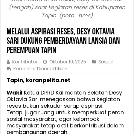
(tengah) saat kegiatan reses di Kabupaten
Tapin. (poto : hms)
Melalui Aspirasi Reses, Desy Oktavia
Sari Dukung Pemberdayaan Lansia dan
Perempuan Tapin
Kontributor
Oktober 10, 2025
Sospol
pada
Komentar Dinonaktifkan
Melalui
Tapin, koranpelita.net
Aspirasi
Reses,
Wakil
Ketua DPRD Kalimantan Selatan Desy
Desy
Oktavia Sari menegaskan bahwa kegiatan
Oktavia
reses bukan sekadar serap aspirasi.
Sari
Tetapi juga ruang untuk memperkuat peran
Dukung
sosial masyarakat, agar kelompok
Pemberdayaan
masyarakat tetap aktif berkontribusi dalam
Lansia
pembangunan daerah.