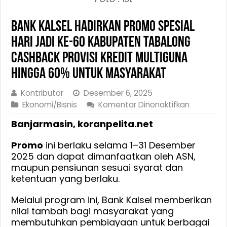
Bank Kalsel Hadirkan Promo Spesial
Hari Jadi ke-60 Kabupaten Tabalong
Cashback Provisi Kredit Multiguna
hingga 60% untuk Masyarakat
Kontributor
Desember 6, 2025
pada
Ekonomi/Bisnis
Komentar Dinonaktifkan
Bank
Banjarmasin, koranpelita.net
Kalsel
Hadirkan
Promo
ini berlaku selama 1–31 Desember
Promo
2025 dan dapat dimanfaatkan oleh ASN,
Spesial
maupun pensiunan sesuai syarat dan
Hari
ketentuan yang berlaku.
Jadi
ke-
Melalui program ini, Bank Kalsel memberikan
60
nilai tambah bagi masyarakat yang
Kabupate
membutuhkan pembiayaan untuk berbagai