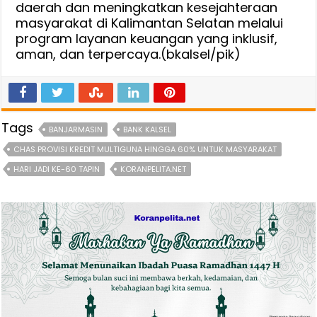
daerah dan meningkatkan kesejahteraan
masyarakat di Kalimantan Selatan melalui
program layanan keuangan yang inklusif,
aman, dan terpercaya.(bkalsel/pik)
Tags
BANJARMASIN
BANK KALSEL
CHAS PROVISI KREDIT MULTIGUNA HINGGA 60% UNTUK MASYARAKAT
HARI JADI KE-60 TAPIN
KORANPELITA.NET