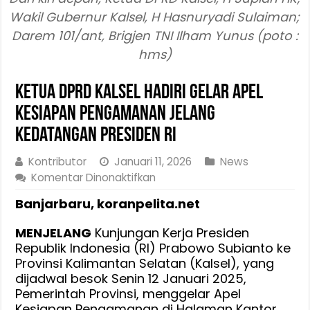
Wakil Gubernur Kalsel, H Hasnuryadi Sulaiman;
Darem 101/ant, Brigjen TNI Ilham Yunus (poto :
hms)
Ketua DPRD Kalsel Hadiri Gelar Apel
Kesiapan Pengamanan Jelang
Kedatangan Presiden RI
Kontributor
Januari 11, 2026
News
pada
Komentar Dinonaktifkan
Ketua
Banjarbaru, koranpelita.net
DPRD
Kalsel
MENJELANG
Kunjungan Kerja Presiden
Hadiri
Republik Indonesia (RI) Prabowo Subianto ke
Gelar
Provinsi Kalimantan Selatan (Kalsel), yang
Apel
dijadwal besok Senin 12 Januari 2025,
Kesiapan
Pemerintah Provinsi, menggelar Apel
Pengamanan
Kesiapan Pengamanan di Halaman Kantor