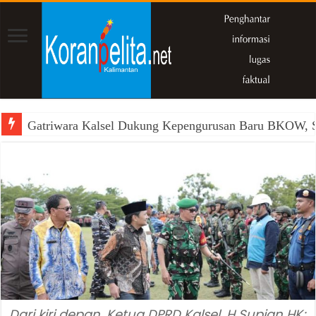
Gatriwara Kalsel Dukung Kepengurusan Baru BKOW, Si
Dari kiri depan, Ketua DPRD Kalsel, H Supian HK;