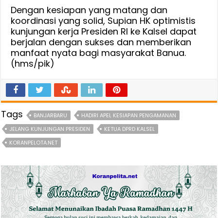
Dengan kesiapan yang matang dan
koordinasi yang solid, Supian HK optimistis
kunjungan kerja Presiden RI ke Kalsel dapat
berjalan dengan sukses dan memberikan
manfaat nyata bagi masyarakat Banua.
(hms/pik)
Tags
BANJARBARU
HADIRI APEL KESIAPAN PENGAMANAN
JELANG KUNJUNGAN PRESIDEN
KETUA DPRD KALSEL
KORANPELOTA.NET