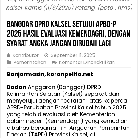
Kalsel, Kamis (11/9/2025) Petang. (poto : hms)
Banggar DPRD Kalsel Setujui APBD-P
2025 Hasil Evaluasi Kemendagri, Dengan
Syarat Angka Jangan Dirubah Lagi
Kontributor
September 11, 2025
pada
Pemerintahan
Komentar Dinonaktifkan
Banggar
Banjarmasin, koranpelita.net
DPRD
Kalsel
Badan
Anggaran (Banggar) DPRD
Setujui
Kalimantan Selatan (Kalsel) sepakat dan
APBD-
menyetujui dengan “catatan” atas Raperda
P
APBD-Perubahan Provinsi Kalsel tahun 2025
2025
yang telah dievaluasi oleh Kementerian
Hasil
dalam negeri (Kemendagri) yang kemudian
Evaluasi
dibahas bersama Tim Anggaran Pemerintah
Kemendag
Daerah (TAPD) Provinsi Kalsel, di