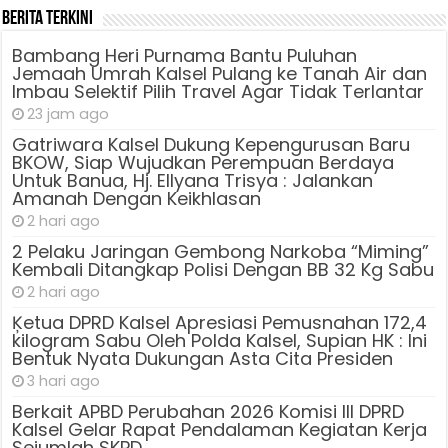
Berita Terkini
Bambang Heri Purnama Bantu Puluhan
Jemaah Umrah Kalsel Pulang ke Tanah Air dan
Imbau Selektif Pilih Travel Agar Tidak Terlantar
23 jam ago
Gatriwara Kalsel Dukung Kepengurusan Baru
BKOW, Siap Wujudkan Perempuan Berdaya
Untuk Banua, Hj. Ellyana Trisya : Jalankan
Amanah Dengan Keikhlasan
2 hari ago
2 Pelaku Jaringan Gembong Narkoba “Miming”
Kembali Ditangkap Polisi Dengan BB 32 Kg Sabu
2 hari ago
Ķetua DPRD Kalsel Apresiasi Pemusnahan 172,4
kilogram Sabu Oleh Polda Kalsel, Supian HK : Ini
Bentuk Nyata Dukungan Asta Cita Presiden
3 hari ago
Berkait APBD Perubahan 2026 Komisi III DPRD
Kalsel Gelar Rapat Pendalaman Kegiatan Kerja
Sejumlah SKPD