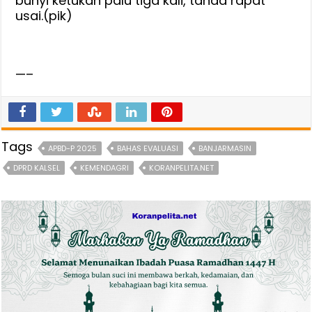
bunyi ketukan palu tiga kali, tanda rapat
usai.(pik)
—–
Tags
APBD-P 2025
BAHAS EVALUASI
BANJARMASIN
DPRD KALSEL
KEMENDAGRI
KORANPELITA.NET