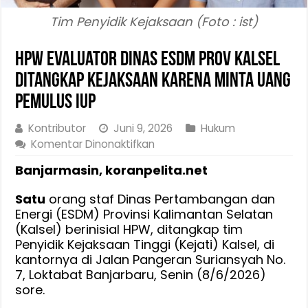
Tim Penyidik Kejaksaan (Foto : ist)
HPW Evaluator Dinas ESDM Prov Kalsel
ditangkap Kejaksaan Karena Minta Uang
Pemulus IUP
Kontributor
Juni 9, 2026
Hukum
pada
Komentar Dinonaktifkan
HPW
Banjarmasin, koranpelita.net
Evaluator
Dinas
Satu
orang staf Dinas Pertambangan dan
ESDM
Energi (ESDM) Provinsi Kalimantan Selatan
Prov
(Kalsel) berinisial HPW, ditangkap tim
Kalsel
Penyidik Kejaksaan Tinggi (Kejati) Kalsel, di
ditangkap
kantornya di Jalan Pangeran Suriansyah No.
Kejaksaan
7, Loktabat Banjarbaru, Senin (8/6/2026)
Karena
sore.
Minta