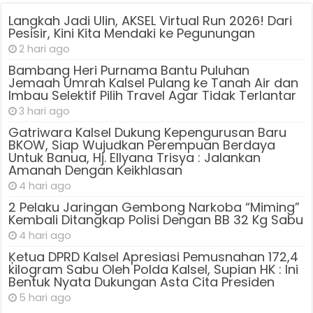
Langkah Jadi Ulin, AKSEL Virtual Run 2026! Dari
Pesisir, Kini Kita Mendaki ke Pegunungan
2 hari ago
Bambang Heri Purnama Bantu Puluhan
Jemaah Umrah Kalsel Pulang ke Tanah Air dan
Imbau Selektif Pilih Travel Agar Tidak Terlantar
3 hari ago
Gatriwara Kalsel Dukung Kepengurusan Baru
BKOW, Siap Wujudkan Perempuan Berdaya
Untuk Banua, Hj. Ellyana Trisya : Jalankan
Amanah Dengan Keikhlasan
4 hari ago
2 Pelaku Jaringan Gembong Narkoba “Miming”
Kembali Ditangkap Polisi Dengan BB 32 Kg Sabu
4 hari ago
Ķetua DPRD Kalsel Apresiasi Pemusnahan 172,4
kilogram Sabu Oleh Polda Kalsel, Supian HK : Ini
Bentuk Nyata Dukungan Asta Cita Presiden
5 hari ago