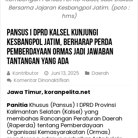
Bersama Jajaran Kesbangpol Jatim. (poto :
hms)
Pansus I DPRD Kalsel Kunjungi
Kesbangpol Jatim, Berharap Perda
Pemberdayaan Ormas Jadi Jawaban
Tantangan Yang Ada
Kontributor
Juni 13, 2025
Daerah
pada
Komentar Dinonaktifkan
Pansus
Jawa Timur, koranpelita.net
I
DPRD
Panitia
Khusus (Pansus) I DPRD Provinsi
Kalsel
Kalimantan Selatan (Kalsel) yang
Kunjungi
membahas Rancangan Peraturan Daerah
Kesbangpol
(Raperda) tentang Pemberdayaan
Jatim,
Organisasi Kemasyarakatan (Ormas)
Berharap