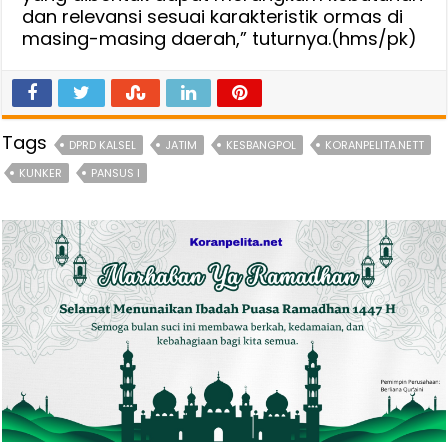
dan relevansi sesuai karakteristik ormas di
masing-masing daerah,” tuturnya.(hms/pk)
Tags
DPRD KALSEL
JATIM
KESBANGPOL
KORANPELITA.NETT
KUNKER
PANSUS I