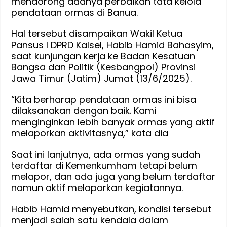
mendorong adanya perbaikan tata kelola
Perda
pendataan ormas di Banua.
Pemberdayaan
Hal tersebut disampaikan Wakil Ketua
Ormas
Pansus I DPRD Kalsel, Habib Hamid Bahasyim,
Jadi
saat kunjungan kerja ke Badan Kesatuan
Jawaban
Bangsa dan Politik (Kesbangpol) Provinsi
Tantangan
Jawa Timur (Jatim) Jumat (13/6/2025).
Yang
Ada
“Kita berharap pendataan ormas ini bisa
dilaksanakan dengan baik. Kami
menginginkan lebih banyak ormas yang aktif
melaporkan aktivitasnya,” kata dia
Saat ini lanjutnya, ada ormas yang sudah
terdaftar di Kemenkumham tetapi belum
melapor, dan ada juga yang belum terdaftar
namun aktif melaporkan kegiatannya.
Habib Hamid menyebutkan, kondisi tersebut
menjadi salah satu kendala dalam