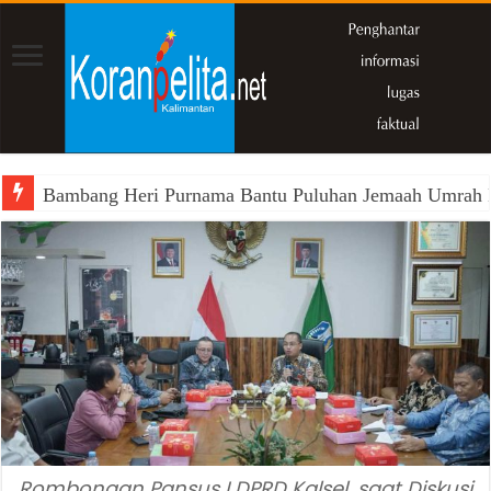
Bambang Heri Purnama Bantu Puluhan Jemaah Umrah Kals
Rombongan Pansus I DPRD Kalsel, saat Diskusi