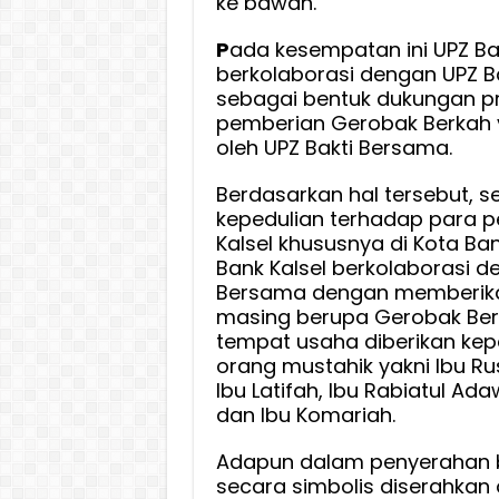
ke bawah.
P
ada kesempatan ini UPZ Ba
berkolaborasi dengan UPZ B
sebagai bentuk dukungan 
pemberian Gerobak Berkah 
oleh UPZ Bakti Bersama.
Berdasarkan hal tersebut, s
kepedulian terhadap para p
Kalsel khususnya di Kota Ba
Bank Kalsel berkolaborasi d
Bersama dengan memberik
masing berupa Gerobak Ber
tempat usaha diberikan ke
orang mustahik yakni Ibu Rus
Ibu Latifah, Ibu Rabiatul Ada
dan Ibu Komariah.
Adapun dalam penyerahan 
secara simbolis diserahkan o