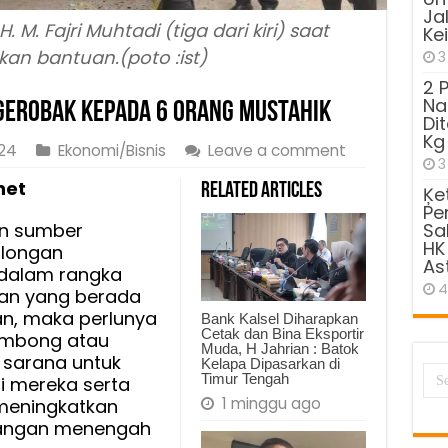
Ja
. M. Fajri Muhtadi (tiga dari kiri) saat
Ke
an bantuan.(poto :ist)
3
2 
Na
 Gerobak Kepada 6 Orang Mustahik
Di
Kg
024
Ekonomi/Bisnis
Leave a comment
3
net
Related Articles
Ķe
Pe
n sumber
Sa
HK
longan
As
dalam rangka
4
an yang berada
tan, maka perlunya
Bank Kalsel Diharapkan
Cetak dan Bina Eksportir
rombong atau
Muda, H Jahrian : Batok
 sarana untuk
Kelapa Dipasarkan di
Timur Tengah
 mereka serta
1 minggu ago
meningkatkan
langan menengah