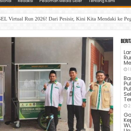
sional
Redaksi
Pedoman Media Siber
Tentang Kami
EL Virtual Run 2026! Dari Pesisir, Kini Kita Mendaki ke P
Berit
La
Run
Me
1
Ba
Pu
Pu
Sel
Te
2
Ga
Ke
Wu
Unt