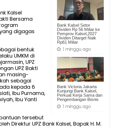
nk Kalsel
akti Bersama
program
Bank Kalsel Setor
Dividen Rp 56 Miliar ke
yang digagas
Pemprov Kalsel,2027
Dividen Ditarget Naik
Rp61 Miliar
ebagai bentuk
1 minggu ago
elaku UMKM di
njarmasin, UPZ
engan UPZ Bakti
an masing-
kah sebagai
pada kepada 6
Bank Victoria Jakarta
Kunjungi Bank Kalsel,
iati, Ibu Purnama,
Perkuat Kerja Sama dan
wiyah, Ibu Yanti
Pengembangan Bisnis
1 minggu ago
bantuan tersebut
leh Direktur UPZ Bank Kalsel, Bapak H. M.