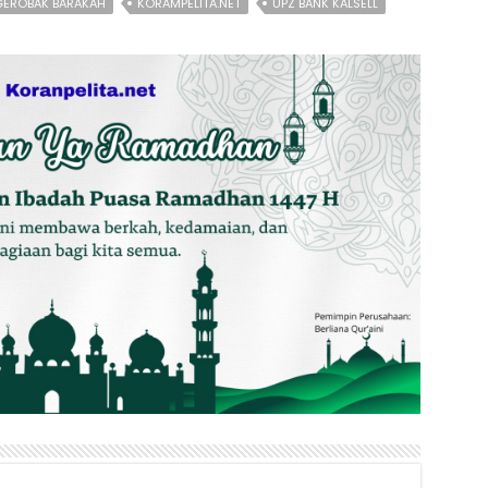
GEROBAK BARAKAH
KORAMPELITA.NET
UPZ BANK KALSELL