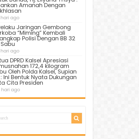
lankan Amanah Dengan
ikhlasan
 hari ago
Pelaku Jaringan Gembong
rkoba “Miming” Kembali
tangkap Polisi Dengan BB 32
 Sabu
 hari ago
tua DPRD Kalsel Apresiasi
musnahan 172,4 kilogram
bu Oleh Polda Kalsel, Supian
 : Ini Bentuk Nyata Dukungan
ta Cita Presiden
 hari ago