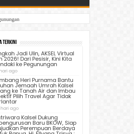
egunungan
a Terkini
ngkah Jadi Ulin, AKSEL Virtual
 2026! Dari Pesisir, Kini Kita
ndaki ke Pegunungan
 hari ago
mbang Heri Purnama Bantu
luhan Jemaah Umrah Kalsel
lang ke Tanah Air dan Imbau
ektif Pilih Travel Agar Tidak
rlantar
 hari ago
triwara Kalsel Dukung
pengurusan Baru BKOW, Siap
judkan Perempuan Berdaya
uk Banua, Hj. Ellyana Trisya :