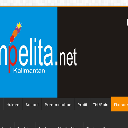
n
Hukum
Sospol
Pemerintahan
Profil
TNI/Polri
Ekonomi