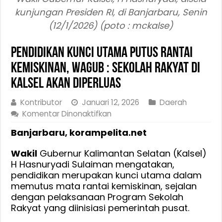
kunjungan Presiden RI, di Banjarbaru, Senin
(12/1/2026) (poto : mckalse)
Pendidikan Kunci Utama Putus Rantai
Kemiskinan, Wagub : Sekolah Rakyat di
Kalsel Akan Diperluas
Kontributor
Januari 12, 2026
Daerah
pada
Komentar Dinonaktifkan
Pendidikan
Banjarbaru, korampelita.net
Kunci
Utama
Wakil
Gubernur Kalimantan Selatan (Kalsel)
Putus
H Hasnuryadi Sulaiman mengatakan,
Rantai
pendidikan merupakan kunci utama dalam
Kemiskinan,
memutus mata rantai kemiskinan, sejalan
Wagub
dengan pelaksanaan Program Sekolah
:
Rakyat yang diinisiasi pemerintah pusat.
Sekolah