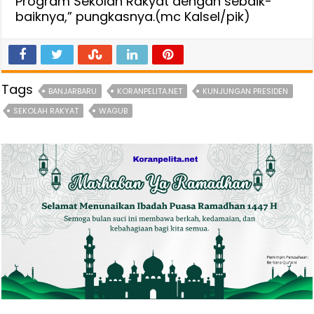
Program Sekolah Rakyat dengan sebaik-
baiknya,” pungkasnya.(mc Kalsel/pik)
Tags
BANJARBARU
KORANPELITA.NET
KUNJUNGAN PRESIDEN
SEKOLAH RAKYAT
WAGUB