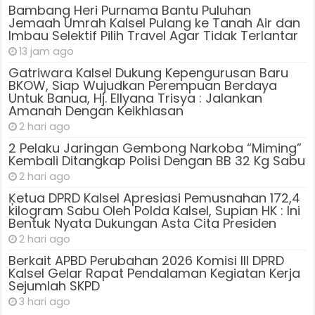
Bambang Heri Purnama Bantu Puluhan
Jemaah Umrah Kalsel Pulang ke Tanah Air dan
Imbau Selektif Pilih Travel Agar Tidak Terlantar
13 jam ago
Gatriwara Kalsel Dukung Kepengurusan Baru
BKOW, Siap Wujudkan Perempuan Berdaya
Untuk Banua, Hj. Ellyana Trisya : Jalankan
Amanah Dengan Keikhlasan
2 hari ago
2 Pelaku Jaringan Gembong Narkoba “Miming”
Kembali Ditangkap Polisi Dengan BB 32 Kg Sabu
2 hari ago
Ķetua DPRD Kalsel Apresiasi Pemusnahan 172,4
kilogram Sabu Oleh Polda Kalsel, Supian HK : Ini
Bentuk Nyata Dukungan Asta Cita Presiden
2 hari ago
Berkait APBD Perubahan 2026 Komisi III DPRD
Kalsel Gelar Rapat Pendalaman Kegiatan Kerja
Sejumlah SKPD
3 hari ago