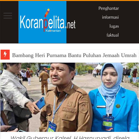
Bambang Heri Purnama Bantu Puluhan Jemaah Umrah Kals
Wakil Gubernur Kalsel, H Hasnuryadi, disela