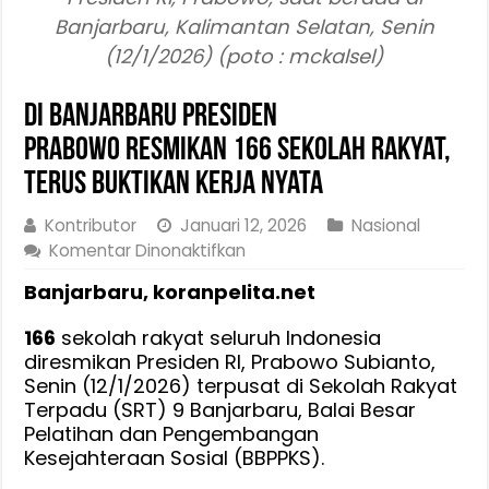
Banjarbaru, Kalimantan Selatan, Senin
(12/1/2026) (poto : mckalsel)
Di Banjarbaru Presiden
Prabowo Resmikan 166 Sekolah Rakyat,
Terus Buktikan Kerja Nyata
Kontributor
Januari 12, 2026
Nasional
pada
Komentar Dinonaktifkan
Di
Banjarbaru, koranpelita.net
Banjarbaru
Presiden
166
sekolah rakyat seluruh Indonesia
Prabowo Resmikan
diresmikan Presiden RI, Prabowo Subianto,
166
Senin (12/1/2026) terpusat di Sekolah Rakyat
Sekolah
Terpadu (SRT) 9 Banjarbaru, Balai Besar
Rakyat,
Pelatihan dan Pengembangan
Terus
Kesejahteraan Sosial (BBPPKS).
Buktikan