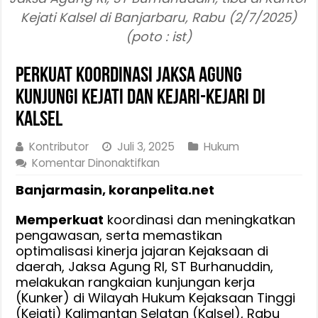
Kejati Kalsel di Banjarbaru, Rabu (2/7/2025)
(poto : ist)
Perkuat Koordinasi Jaksa Agung
Kunjungi Kejati dan Kejari-Kejari di
Kalsel
Kontributor
Juli 3, 2025
Hukum
pada
Komentar Dinonaktifkan
Perkuat
Banjarmasin, koranpelita.net
Koordinasi
Jaksa
Memperkuat
koordinasi dan meningkatkan
Agung
pengawasan, serta memastikan
Kunjungi
optimalisasi kinerja jajaran Kejaksaan di
Kejati
daerah, Jaksa Agung RI, ST Burhanuddin,
dan
melakukan rangkaian kunjungan kerja
Kejari-
(Kunker) di Wilayah Hukum Kejaksaan Tinggi
Kejari
(Kejati) Kalimantan Selatan (Kalsel), Rabu