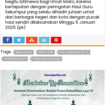
begitu lstimewa bagi Umat Islam, karena
bertepatan dengan peringatan Haul Guru
Sekumpul yang selalu dihadiri jutaan umat
dari berbagai negeri dan kota dengan pucak
haul sendiri dilaksanakan Minggu 5 Januari
2025 (pk)
Tags
BANK KALSEL
BANTU SAPI
HAUL SEKUMPUL KE 20
KORANPELITA.NET
PEMKO BANJARMASIN