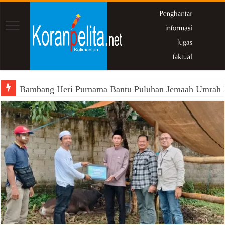
Bambang Heri Purnama Bantu Puluhan Jemaah Umrah Kals