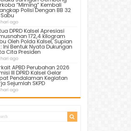
rkoba “Miming” Kembali
tangkap Polisi Dengan BB 32
 Sabu
 hari ago
tua DPRD Kalsel Apresiasi
musnahan 172,4 kilogram
bu Oleh Polda Kalsel, Supian
 : Ini Bentuk Nyata Dukungan
ta Cita Presiden
 hari ago
rkait APBD Perubahan 2026
isi III DPRD Kalsel Gelar
pat Pendalaman Kegiatan
rja Sejumlah SKPD
 hari ago