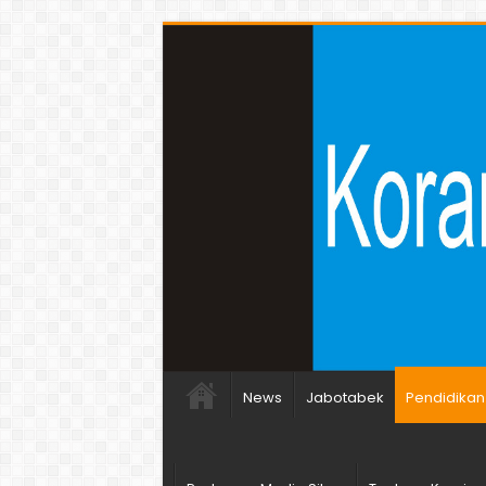
News
Jabotabek
Pendidikan