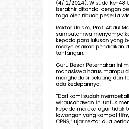
(4/12/2024). Wisuda ke-48 U
berakhir ditandai dengan p
toga oleh ribuan peserta wi
Rektor Uniska, Prof. Abdul M
sambutannya menyampaika
kepada para lulusan yang be
menyelesaikan pendidikan d
tantangan.
Guru Besar Peternakan ini 
mahasiswa harus mampu d
menghadapi peluang dan t
ada kedepannya.
“Dari kami sudah membekal
wirausahawan. Ini untuk me
kepada mereka agar tidak 
lowongan yang kompotitifnya
CPNS,” ujar rektor dua periode