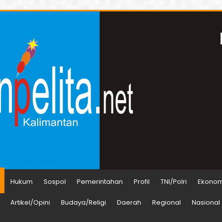
Hukum
Sospol
Pemerintahan
Profil
TNI/Polri
Ekonomi
Artikel/Opini
Budaya/Religi
Daerah
Regional
Nasional