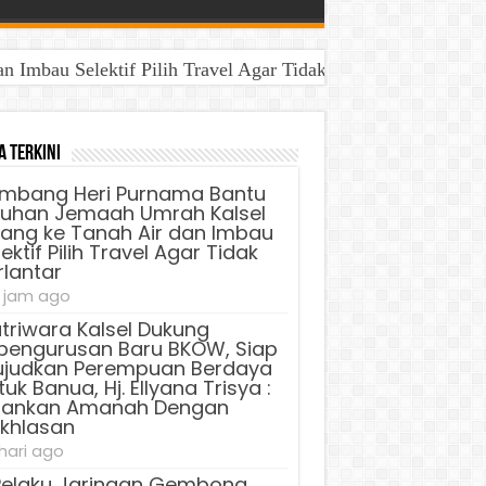
Imbau Selektif Pilih Travel Agar Tidak Terlantar
a Terkini
mbang Heri Purnama Bantu
luhan Jemaah Umrah Kalsel
lang ke Tanah Air dan Imbau
ektif Pilih Travel Agar Tidak
rlantar
 jam ago
triwara Kalsel Dukung
pengurusan Baru BKOW, Siap
judkan Perempuan Berdaya
uk Banua, Hj. Ellyana Trisya :
lankan Amanah Dengan
ikhlasan
 hari ago
Pelaku Jaringan Gembong