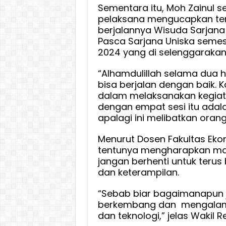
Sementara itu, Moh Zainul s
pelaksana mengucapkan ter
berjalannya Wisuda Sarjan
Pasca Sarjana Uniska seme
2024 yang di selenggarakan
“Alhamdulillah selama dua ha
bisa berjalan dengan baik. K
dalam melaksanakan kegiata
dengan empat sesi itu adal
apalagi ini melibatkan orang
Menurut Dosen Fakultas Ekono
tentunya mengharapkan ma
jangan berhenti untuk teru
dan keterampilan.
“Sebab biar bagaimanapun 
berkembang dan mengalami
dan teknologi,” jelas Wakil Rek