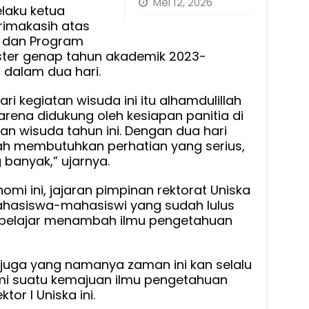
Mei 12, 2026
elaku ketua
imakasih atas
a dan Program
ster genap tahun akademik 2023-
 dalam dua hari.
ri kegiatan wisuda ini itu alhamdulillah
arena didukung oleh kesiapan panitia di
n wisuda tahun ini. Dengan dua hari
ah membutuhkan perhatian yang serius,
 banyak,” ujarnya.
mi ini, jajaran pimpinan rektorat Uniska
hasiswa-mahasiswi yang sudah lulus
s belajar menambah ilmu pengetahuan
juga yang namanya zaman ini kan selalu
 suatu kemajuan ilmu pengetahuan
tor I Uniska ini.