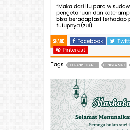
“Maka dari itu para wisud
pengetahuan dan keterampila
bisa beradaptasi terhadap
tutupnya.(zul)
Facebook
Twitt
Share
Pinterest
Tags
KORANPELITA.NET
UNISKA MAB