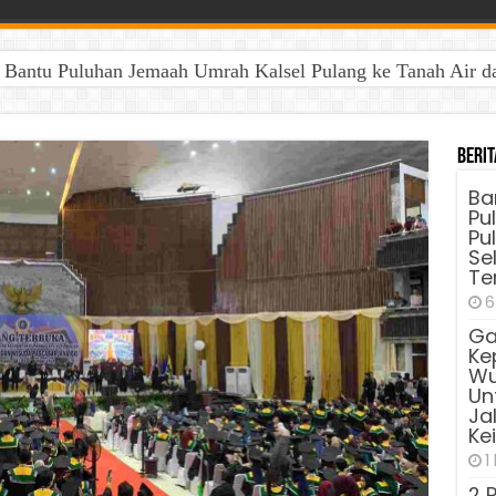
antu Puluhan Jemaah Umrah Kalsel Pulang ke Tanah Air dan 
Berit
Ba
Pu
Pu
Sel
Te
6
Ga
Ke
Wu
Unt
Ja
Ke
1
2 