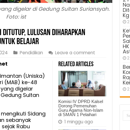
Na
yang digelar di Gedung Sultan Suriansyah.
Di
Kg
Foto: ist
2
Ķe
i Ditutup, Lulusan Diharapkan
Pe
untuk Belajar
Sa
HK
As
2024
Pendidikan
Leave a comment
2
net
Related Articles
Be
Kom
limantan (Uniska)
Ra
i (MAB) ke-48
Ke
yang digelar
2
i Gedung Sultan
Komisi IV DPRD Kalsel
Dorong Pemenuhan
Guru Agama Non-Islam
a mengikuti Sidang
di SMAN 1 Pelaihari
an sebanyak
1 minggu ago
 sejak Rabu