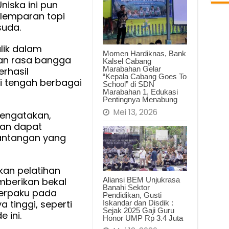
niska ini pun
elemparan topi
suda.
alik dalam
Momen Hardiknas, Bank
n rasa bangga
Kalsel Cabang
Marabahan Gelar
rhasil
“Kepala Cabang Goes To
i tengah berbagai
School” di SDN
Marabahan 1, Edukasi
Pentingnya Menabung
Mei 13, 2026
mengatakan,
an dapat
antangan yang
kan pelatihan
mberikan bekal
Aliansi BEM Unjukrasa
Banahi Sektor
terpaku pada
Pendidikan, Gusti
 tinggi, seperti
Iskandar dan Disdik :
Sejak 2025 Gaji Guru
 ini.
Honor UMP Rp 3.4 Juta