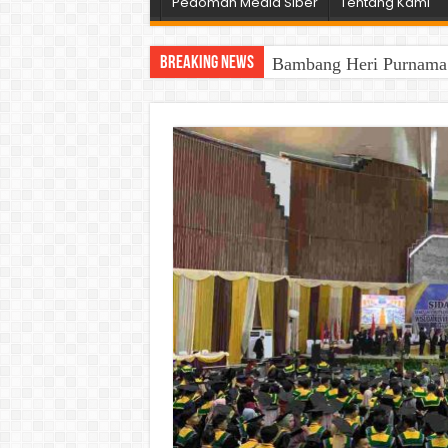
Pedoman Media Siber
Tentang Kami
Breaking News
Bambang Heri Purnama B