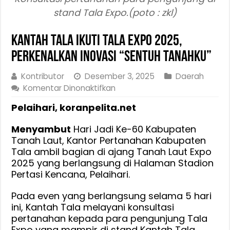
stand Tala Expo.(poto : zkl)
Kantah Tala Ikuti Tala Expo 2025,
Perkenalkan Inovasi “Sentuh Tanahku”
Kontributor
Desember 3, 2025
Daerah
pada
Komentar Dinonaktifkan
Kantah
Pelaihari, koranpelita.net
Tala
Ikuti
Menyambut
Hari Jadi Ke-60 Kabupaten
Tala
Tanah Laut, Kantor Pertanahan Kabupaten
Expo
Tala ambil bagian di ajang Tanah Laut Expo
2025,
2025 yang berlangsung di Halaman Stadion
Perkenalkan
Pertasi Kencana, Pelaihari.
Inovasi
“Sentuh
Pada even yang berlangsung selama 5 hari
Tanahku”
ini, Kantah Tala melayani konsultasi
pertanahan kepada para pengunjung Tala
Expo yang mampir di stand Kantah Tala.