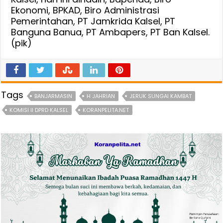
Ekonomi, BPKAD, Biro Administrasi
Pemerintahan, PT Jamkrida Kalsel, PT
Banguna Banua, PT Ambapers, PT Ban Kalsel.
(pik)
Tags
BANJARMASIN
H JAHRIAN
JERUK SUNGAI KAMBAT
KOMISI II DPRD KALSEL
KORANPELITA.NET