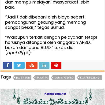
dan mampu melayani masyarakat lebih
baik.
“Jadi tidak dibebani oleh biaya seperti
pembangunan gedung yang memang
sangat besar,” tegas Suhud.
“Walaupun terkait dengan pelayanan tetapi
harusnya ditangani oleh anggaran APBD,
bukan dari dana BLUD,” tukas dia.
(
apn
/
df
/pk)
Tags
BLUS RSUD
JAKARTA
KOMISI C DPRD
KORANPELIT.NET