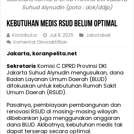
Suhud Alynudin (poto : dok/ddjp)
Kebutuhan Medis RSUD Belum Optimal
Kontributor
Juli 8, 2025
Jabotabek
pada
Komentar Dinonaktifkan
Kebutuhan
Jakarta, koranpelita.net
Medis
RSUD
Sekretaris
Komisi C DPRD Provinsi DKI
Belum
Jakarta Suhud Alynudin mengusulkan, dana
Optimal
Badan Layanan Umum Daerah (BLUD)
difokuskan untuk kebutuhan Rumah Sakit
Umum Daerah (RSUD).
Pasalnya, pembiayaan pembangunan dan
renovasi RSUD di masing-masing wilayah
dibebankan juga menggunakan anggaran
dana BLUD. Akibatnya, kebutuhan medis tak
dapat terserap secara optimal.