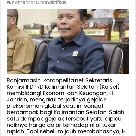
pada
Komentar Dinonaktifkan
DPRD
Kalsel
:
Gejolak
Ekonomi
Global
Berdampak
Negatif
dan
Positif,
Tapi
Banjarmasin, koranpelita.net Sekretaris
Prekonomian
Komisi II DPRD Kalimantan Selatan (Kalsel)
membidangi Ekonomi dan Keuangan, H
Kalsel
Jahrian, mengakui terjadinya gejolak
Tumbuh
prekonomian global saat ini sangat
5,67%
berdampak bagi Kalimantan Selatan. Salah
Lampaui
satu dampak gejolak tersebut yaitu dipicu
Pertumbuhan
naiknya harga dolar terhadap nilai tukar
Nasional
rupiah. Tapi sebelum jauh membahasnya, H
Cuma