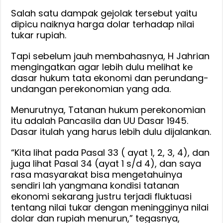
dan
Salah satu dampak gejolak tersebut yaitu
Positif,
dipicu naiknya harga dolar terhadap nilai
tukar rupiah.
Tapi
Prekonomian
Tapi sebelum jauh membahasnya, H Jahrian
Kalsel
mengingatkan agar lebih dulu melihat ke
Tumbuh
dasar hukum tata ekonomi dan perundang-
5,67%
undangan perekonomian yang ada.
Lampaui
Pertumbuhan
Menurutnya, Tatanan hukum perekonomian
Nasional
itu adalah Pancasila dan UU Dasar 1945.
Cuma
Dasar itulah yang harus lebih dulu dijalankan.
5,61%
“Kita lihat pada Pasal 33 ( ayat 1, 2, 3, 4), dan
juga lihat Pasal 34 (ayat 1 s/d 4), dan saya
rasa masyarakat bisa mengetahuinya
sendiri lah yangmana kondisi tatanan
ekonomi sekarang justru terjadi fluktuasi
tentang nilai tukar dengan meningginya nilai
dolar dan rupiah menurun,” tegasnya,