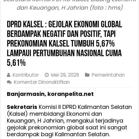
dan Keuangan, H Jahrian (foto : hms)
DPRD Kalsel : Gejolak Ekonomi Global
Berdampak Negatif dan Positif, Tapi
Prekonomian Kalsel Tumbuh 5,67%
Lampaui Pertumbuhan Nasional Cuma
5,61%
Kontributor
Mei 29, 2026
Pemerintahan
pada
Komentar Dinonaktifkan
DPRD
Banjarmasin, koranpelita.net
Kalsel
:
Sekretaris
Komisi II DPRD Kalimantan Selatan
Gejolak
(Kalsel) membidangi Ekonomi dan
Ekonomi
Keuangan, H Jahrian, mengakui terjadinya
Global
gejolak prekonomian global saat ini sangat
Berdampak
berdampak bagi Kalimantan Selatan.
Negatif