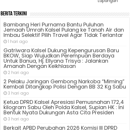
Lapangan
Berita Terkini
Bambang Heri Purnama Bantu Puluhan
Jemaah Umrah Kalsel Pulang ke Tanah Air dan
Imbau Selektif Pilih Travel Agar Tidak Terlantar
1 hari ago
Gatriwara Kalsel Dukung Kepengurusan Baru
BKOW, Siap Wujudkan Perempuan Berdaya
Untuk Banua, Hj. Ellyana Trisya : Jalankan
Amanah Dengan Keikhlasan
2 hari ago
2 Pelaku Jaringan Gembong Narkoba “Miming”
Kembali Ditangkap Polisi Dengan BB 32 Kg Sabu
3 hari ago
Ķetua DPRD Kalsel Apresiasi Pemusnahan 172,4
kilogram Sabu Oleh Polda Kalsel, Supian HK : Ini
Bentuk Nyata Dukungan Asta Cita Presiden
3 hari ago
Berkait APBD Perubahan 2026 Komisi III DPRD