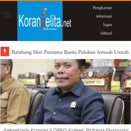
Bambang Heri Purnama Bantu Puluhan Jemaah Umrah Kals
Sekretaris Komisi II DPRD Kalsel, Bidang Ekonomi