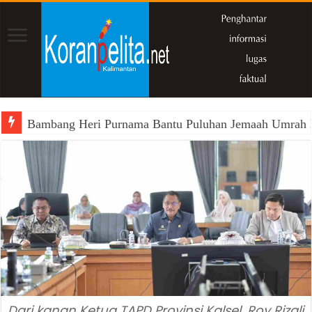
Bambang Heri Purnama Bantu Puluhan Jemaah Umrah Kals
Dari kanan Ketua TAPD Provinsi Kalsel, Roy Rizali